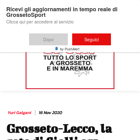
Ricevi gli aggiornamenti in tempo reale di
GrossetoSport
Clicca qui per accedere al servizio
Dopo
Seguici
by PushAlert
Yuri Galgani
16 Nov 2020
Grosseto-Lecco, la