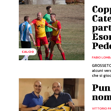
Cop
Cat
part
Esor
Ped
CALCIO
FABIO LOMB
GROSSETO 
alcuni ver
che si gio
Punt
nom
VITTORIO P