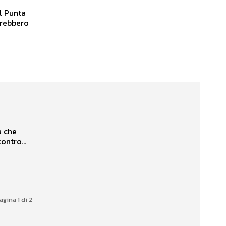
l Punta
arebbero
a che
ontro...
agina 1 di 2