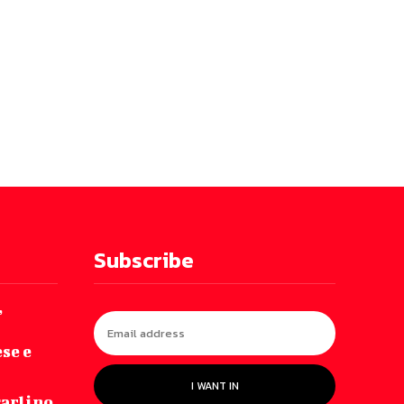
Subscribe
”
se e
I WANT IN
carlino,