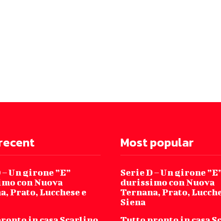
recent
Most popular
 – Un girone ”E”
Serie D – Un girone ”E
imo con Nuova
durissimo con Nuova
a, Prato, Lucchese e
Ternana, Prato, Lucche
Siena
ronto in casa Scarlino,
Tutto pronto in casa S