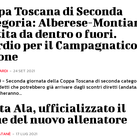
pa Toscana di Seconda
egoria: Alberese-Montia
ita da dentro o fuori.
dio per il Campagnatico
one
ARDI
-
24 SET 2021
- Seconda giornata della Coppa Toscana di seconda categor
detti che potrebbero già arrivare dagli scontri diretti (andata
cheranno...
a Ala, ufficializzato il
e del nuovo allenatore
ATANÈ
-
17 LUG 2021