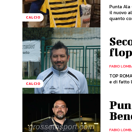
Punta Ala 
il nuovo a
quanto co
CALCIO
Seco
flop
FABIO LOMB
TOP ROMAGN
e di fatto 
CALCIO
Punt
Ben
FABIO LOMB