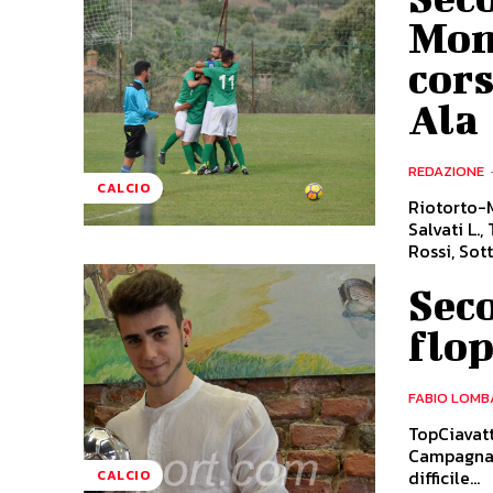
Mont
cors
Ala
REDAZIONE
CALCIO
Riotorto-M
Salvati L.,
Rossi, Sotti
Seco
flop
FABIO LOMB
TopCiavatt
Campagnati
difficile...
CALCIO