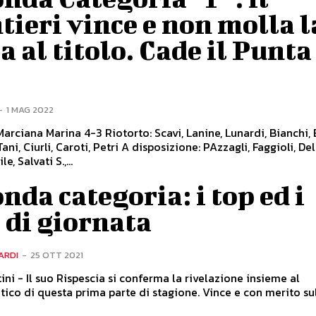
ieri vince e non molla l
a al titolo. Cade il Punta
-
1 MAG 2022
arciana Marina 4-3 Riotorto: Scavi, Lanine, Lunardi, Bianchi, B
 Tani, Ciurli, Caroti, Petri A disposizione: PAzzagli, Faggioli, De
le, Salvati S.,...
nda categoria: i top ed i
 di giornata
ARDI
-
25 OTT 2021
ini - Il suo Rispescia si conferma la rivelazione insieme al
co di questa prima parte di stagione. Vince e con merito su