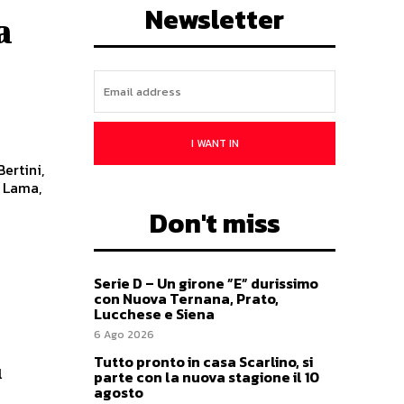
Newsletter
a
I WANT IN
ertini,
l Lama,
Don't miss
Serie D – Un girone ”E” durissimo
con Nuova Ternana, Prato,
Lucchese e Siena
6 Ago 2026
Tutto pronto in casa Scarlino, si
l
parte con la nuova stagione il 10
agosto