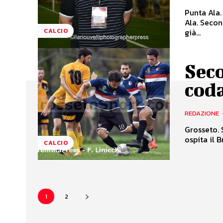
Punta Ala.
Ala. Secon
già...
CALCIO
Seco
cod
REDAZIONE
Grosseto. 
ospita il 
CALCIO
1
2