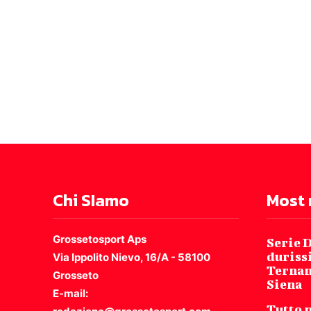
Chi SIamo
Most 
Grossetosport Aps
Serie D
duriss
Via Ippolito Nievo, 16/A - 58100
Ternan
Grosseto
Siena
E-mail:
Tutto p