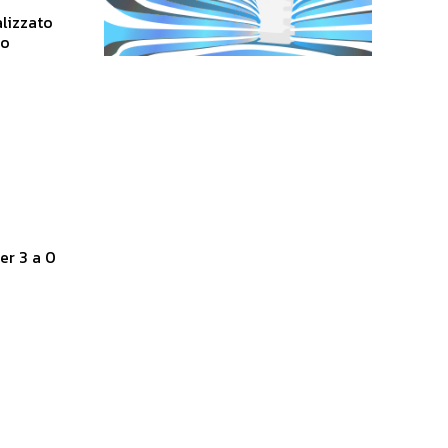
alizzato
to
er 3 a 0