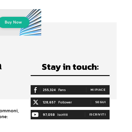
a
Stay in touch:
255,324
Fans
MI PIACE
128,657
Follower
SEGUI
Giommoni,
97,058
Iscritti
ISCRIVITI
one: