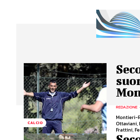
Seco
suon
Mon
REDAZIONE
Montieri-R
Ottaviani, 
CALCIO
Frattini, F
Seco