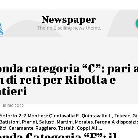
nda categoria “C”: pari 
 di reti per Ribolla e
tieri
-
18 DIC 2022
iotorto 2-2 Montieri: Quintavalle F., Quintavalle L., Telesio, 
Batistoni, Pierini, Salusti, Martini, Morales, Ferone A disposizi
elici, Caramante, Ruggiero, Tostelli, Coppi All.:...
nda Categoria “F”: il