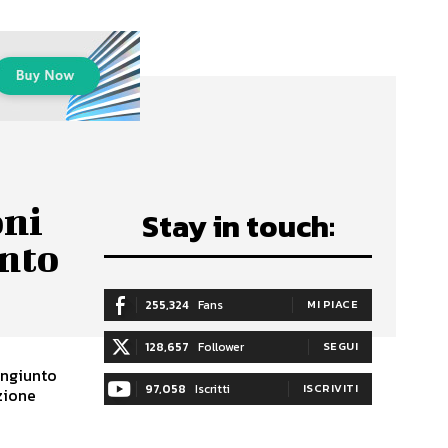
oni
Stay in touch:
ento
255,324
Fans
MI PIACE
128,657
Follower
SEGUI
ongiunto
97,058
Iscritti
ISCRIVITI
azione