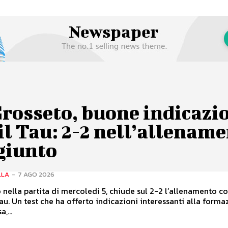
rosseto, buone indicazi
il Tau: 2-2 nell’allenam
giunto
LLA
-
7 AGO 2026
o nella partita di mercoledì 5, chiude sul 2-2 l’allenamento c
Tau. Un test che ha offerto indicazioni interessanti alla form
,...