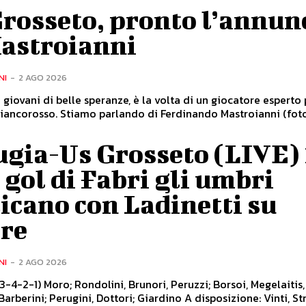
rosseto, pronto l’annun
Mastroianni
NI
-
2 AGO 2026
 giovani di belle speranze, è la volta di un giocatore esperto
 biancorosso. Stiamo parlando di Ferdinando Mastroianni (foto 
gia-Us Grosseto (LIVE) 
l gol di Fabri gli umbri
icano con Ladinetti su
ore
NI
-
2 AGO 2026
-4-2-1) Moro; Rondolini, Brunori, Peruzzi; Borsoi, Megelaitis,
Barberini; Perugini, Dottori; Giardino A disposizione: Vinti, St