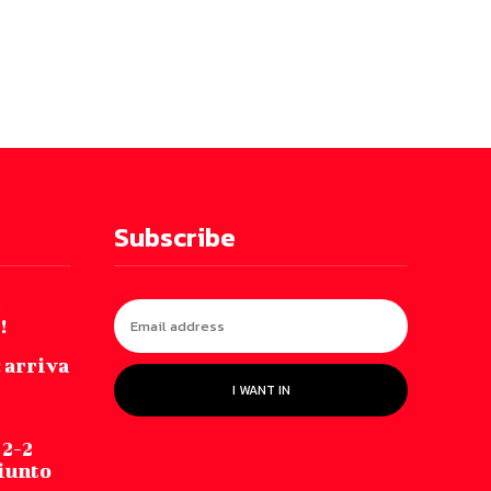
Subscribe
!
 arriva
I WANT IN
 2-2
iunto