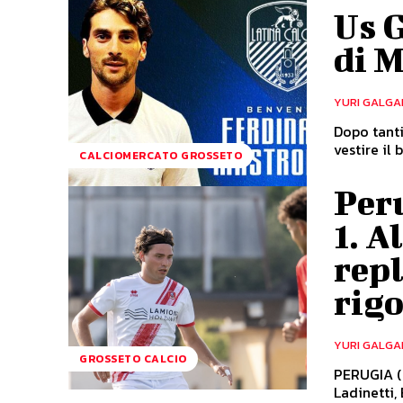
Us G
di 
YURI GALGA
Dopo tanti
vestire il
CALCIOMERCATO GROSSETO
Peru
1. A
repl
rig
YURI GALGA
GROSSETO CALCIO
PERUGIA (3
Ladinetti, 