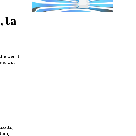
, la
he per il
me ad...
scotto,
lini,