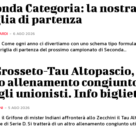
nda Categoria: la nostr
lia di partenza
ARDI
-
6 AGO 2026
- Come ogni anno ci divertiamo con uno schema tipo formula
 griglia di partenza del prossimo campionato di Seconda...
Grosseto-Tau Altopascio,
ro allenamento congiunt
gli unionisti. Info biglie
NI
-
5 AGO 2026
 il Grifone di mister Indiani affronterà allo Zecchini il Tau Al
 di Serie D. Si tratterà di un altro allenamento congiunto utile