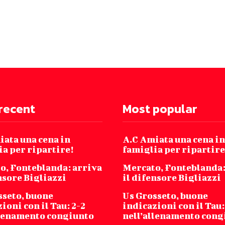
recent
Most popular
iata una cena in
A.C Amiata una cena in
a per ripartire!
famiglia per ripartire
o, Fonteblanda: arriva
Mercato, Fonteblanda:
nsore Bigliazzi
il difensore Bigliazzi
sseto, buone
Us Grosseto, buone
ioni con il Tau: 2-2
indicazioni con il Tau:
llenamento congiunto
nell’allenamento cong