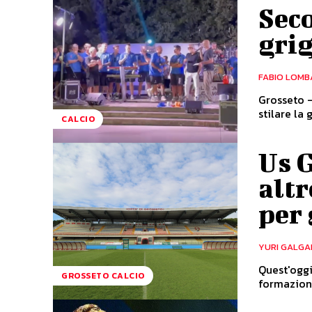
Seco
grig
FABIO LOMB
Grosseto 
stilare la
CALCIO
Us 
alt
per 
YURI GALGA
Quest'oggi
GROSSETO CALCIO
formazione