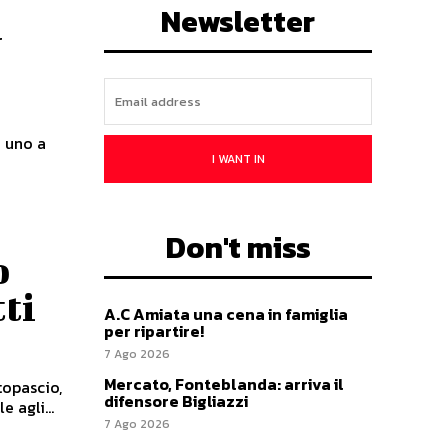
Newsletter
a
 uno a
I WANT IN
Don't miss
o
tti
A.C Amiata una cena in famiglia
per ripartire!
7 Ago 2026
Mercato, Fonteblanda: arriva il
topascio,
difensore Bigliazzi
 agli...
7 Ago 2026