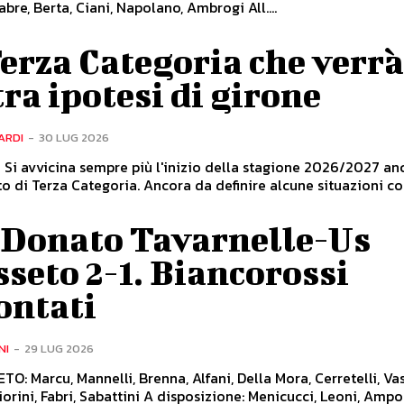
abre, Berta, Ciani, Napolano, Ambrogi All....
erza Categoria che verrà
ra ipotesi di girone
ARDI
-
30 LUG 2026
 Si avvicina sempre più l'inizio della stagione 2026/2027 anc
 di Terza Categoria. Ancora da definire alcune situazioni co
 Donato Tavarnelle-Us
seto 2-1. Biancorossi
ontati
NI
-
29 LUG 2026
O: Marcu, Mannelli, Brenna, Alfani, Della Mora, Cerretelli, Va
iorini, Fabri, Sabattini A disposizione: Menicucci, Leoni, Ampol