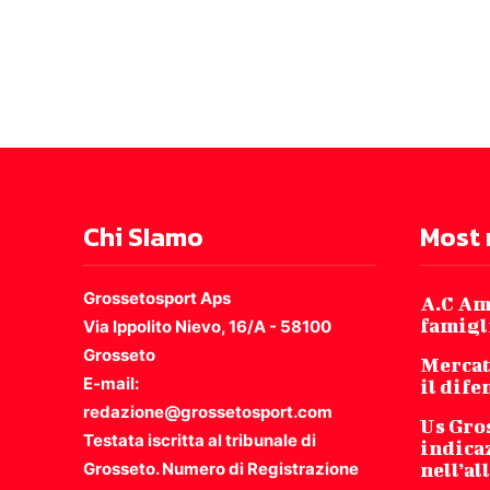
Chi SIamo
Most 
Grossetosport Aps
A.C Am
famigli
Via Ippolito Nievo, 16/A - 58100
Grosseto
Mercat
E-mail:
il dife
redazione@grossetosport.com
Us Gro
Testata iscritta al tribunale di
indicaz
Grosseto. Numero di Registrazione
nell’a