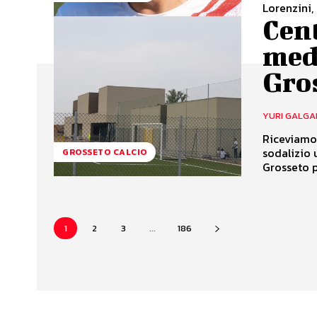
Lorenzini, 
Cent
med
Gro
YURI GALGA
Riceviamo 
sodalizio 
GROSSETO CALCIO
Grosseto pe
1
2
3
...
186