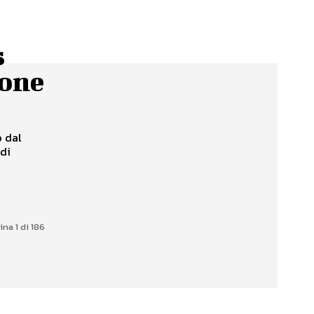
s
ione
o dal
di
ina 1 di 186