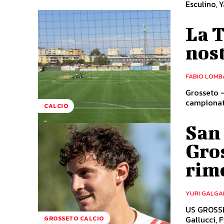
Esculino, Y
La T
nost
FABIO LOMB
Grosseto -
campionato
CALCIO
San
Gros
rim
YURI GALGA
US GROSSET
Gallucci, F
GROSSETO CALCIO