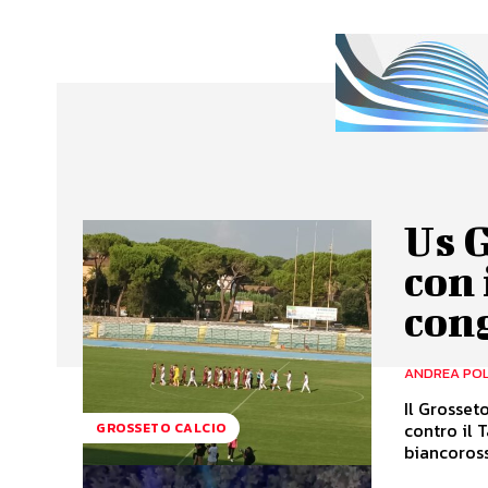
Us G
con 
con
ANDREA PO
Il Grosset
contro il 
GROSSETO CALCIO
biancorossa