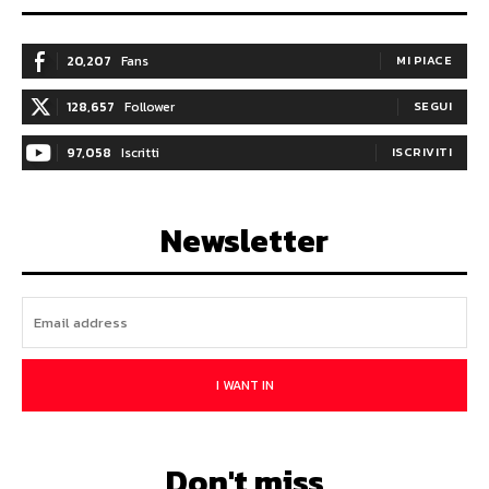
20,207
Fans
MI PIACE
128,657
Follower
SEGUI
97,058
Iscritti
ISCRIVITI
Newsletter
I WANT IN
Don't miss