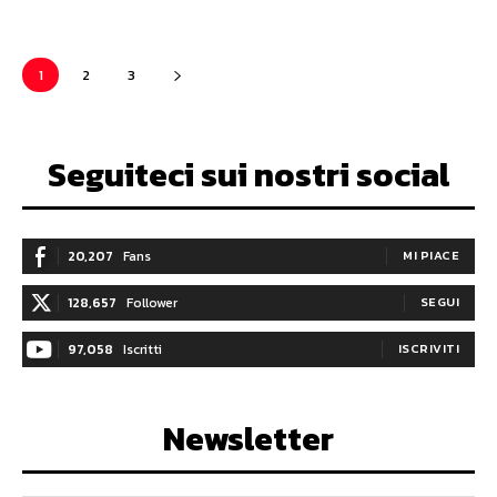
1
2
3
Seguiteci sui nostri social
20,207
Fans
MI PIACE
128,657
Follower
SEGUI
97,058
Iscritti
ISCRIVITI
Newsletter