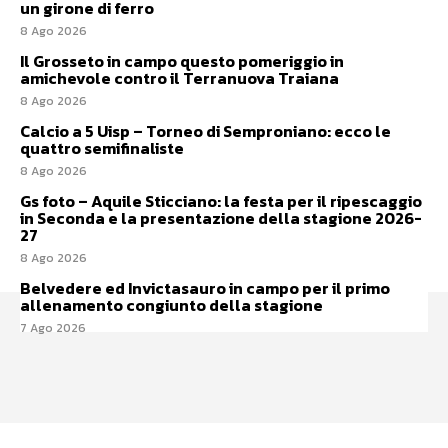
un girone di ferro
8 Ago 2026
Il Grosseto in campo questo pomeriggio in
amichevole contro il Terranuova Traiana
8 Ago 2026
Calcio a 5 Uisp – Torneo di Semproniano: ecco le
quattro semifinaliste
8 Ago 2026
Gs foto – Aquile Sticciano: la festa per il ripescaggio
in Seconda e la presentazione della stagione 2026-
27
8 Ago 2026
Belvedere ed Invictasauro in campo per il primo
allenamento congiunto della stagione
7 Ago 2026