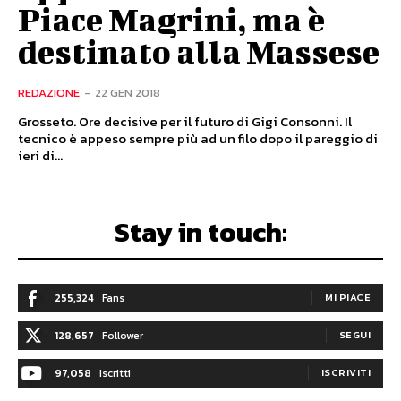
Piace Magrini, ma è
destinato alla Massese
REDAZIONE
-
22 GEN 2018
Grosseto. Ore decisive per il futuro di Gigi Consonni. Il
tecnico è appeso sempre più ad un filo dopo il pareggio di
ieri di...
Stay in touch:
255,324
Fans
MI PIACE
128,657
Follower
SEGUI
97,058
Iscritti
ISCRIVITI