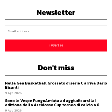
Newsletter
I WANT IN
Don't miss
Nella Gea Basketball Grosseto di serie C arriva Dario
Bisanti
9 Ago 2026
Sono le Vespe FungoAmiata ad aggiudicarsi la I
edizione della Arcidosso Cup torneo di calcio a 6
9 Ago 2026