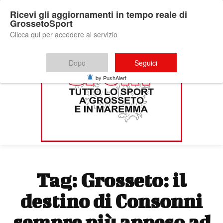
Ricevi gli aggiornamenti in tempo reale di
GrossetoSport
Clicca qui per accedere al servizio
Dopo
Seguici
by PushAlert
Tag:
Grosseto: il
destino di Consonni
sempre più appeso ad