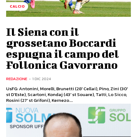
CALCIO
Il Siena con il
grossetano Boccardi
espugna il campo del
Follonica Gavorrano
REDAZIONE
-
1 DIC 2024
UsFG: Antonini, Morelli, Brunetti (28' Cellai), Pino, Zini (30'
st D'Este), Scartoni, Kondaj (43' st Souare), Tatti, Lo Sicco,
Rosini (27' st Grifoni), Kernezo....