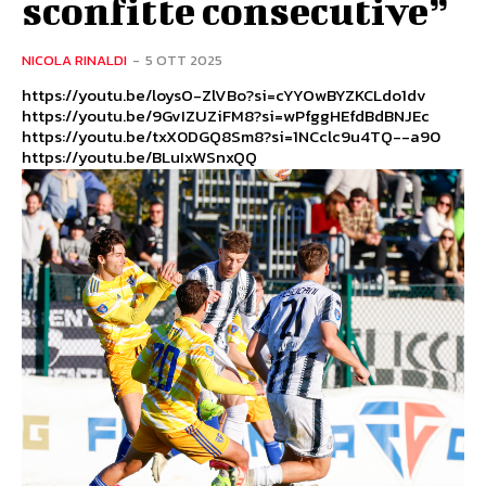
sconfitte consecutive”
NICOLA RINALDI
-
5 OTT 2025
https://youtu.be/loysO-ZlVBo?si=cYYOwBYZKCLdo1dv
https://youtu.be/9GvIZUZiFM8?si=wPfggHEfdBdBNJEc
https://youtu.be/txX0DGQ8Sm8?si=1NCclc9u4TQ--a90
https://youtu.be/BLuIxWSnxQQ