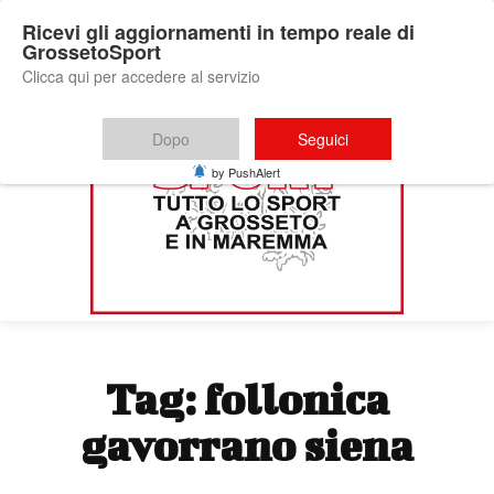
Ricevi gli aggiornamenti in tempo reale di
GrossetoSport
Clicca qui per accedere al servizio
Dopo
Seguici
by PushAlert
Tag:
follonica
gavorrano siena