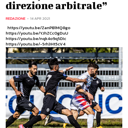
direzione arbitrale”
REDAZIONE
-
14 APR 2021
https://youtu.be/ZanPB1MQ8go
https://youtu.be/YJhZCc0gDuU
https://youtu.be/nqk4o9q5DIc
https://youtu.be/-5rh3Ht5cV4