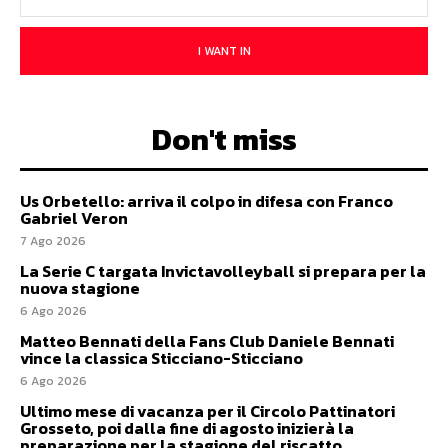
I WANT IN
Don't miss
Us Orbetello: arriva il colpo in difesa con Franco
Gabriel Veron
7 Ago 2026
La Serie C targata Invictavolleyball si prepara per la
nuova stagione
6 Ago 2026
Matteo Bennati della Fans Club Daniele Bennati
vince la classica Sticciano-Sticciano
6 Ago 2026
Ultimo mese di vacanza per il Circolo Pattinatori
Grosseto, poi dalla fine di agosto inizierà la
preparazione per la stagione del riscatto