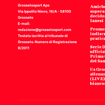
Grossetosport Aps
Amiche
supera
Via Ippolito Nievo, 16/A - 58100
decidon
Grosseto
Ianesi
E-mail:
Promoz
redazione@grossetosport.com
indisc
Testata iscritta al tribunale di
pratic
Grosseto. Numero di Registrazione
Serie D
8/2011
ufficia
Prima C
del Sa
Us Gro
allena
(LIVE) 
bianco