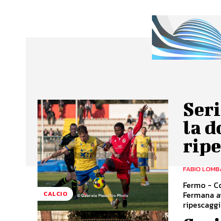
Seri
la d
rip
FABIO LOMB
Fermo - Co
Fermana av
CALCIO
ripescaggio