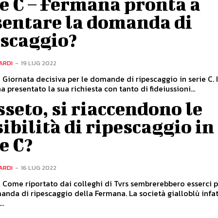
e C – Fermana pronta a
sentare la domanda di
escaggio?
ARDI
-
19 LUG 2022
 Giornata decisiva per le domande di ripescaggio in serie C. Ie
a presentato la sua richiesta con tanto di fideiussioni...
seto, si riaccendono le
ibilità di ripescaggio in
e C?
ARDI
-
16 LUG 2022
 Come riportato dai colleghi di Tvrs sembrerebbero esserci 
anda di ripescaggio della Fermana. La società gialloblù infat
..