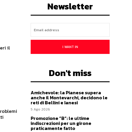
Newsletter
I WANT IN
ri il
Don't miss
Amichevole: la Pianese supera
anche il Montevarchi, decidono le
reti di Bellini e Ianesi
5 Ago 2026
problemi
ti
Promozione ”B”: le ultime
indiscrezioni per un girone
praticamente fatto