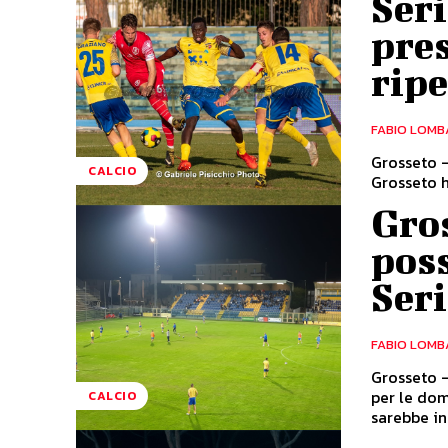
Seri
pre
rip
FABIO LOMB
Grosseto -
CALCIO
Grosseto h
Gros
poss
Seri
FABIO LOMB
Grosseto -
per le dom
CALCIO
sarebbe in.