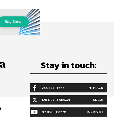
ta
Stay in touch:
255,324
Fans
MI PIACE
128,657
Follower
SEGUI
a
97,058
Iscritti
ISCRIVITI