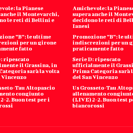
vole: la Pianese
Amichevole: la Pianes
 anche il Montevarchi,
supera anche il Monte
o le reti di Bellini e
decidono le reti di Bel
Ianesi
ione ”B”: le ultime
Promozione ”B”: le ul
rezioni per un girone
indiscrezioni per un 
amente fatto
praticamente fatto
: ripescato
Serie D: ripescato
lmente il Grassina, in
ufficialmente il Grassi
ategoria sarà la volta
Prima Categoria sarà l
n Vincenzo
del San Vincenzo
sseto-Tau Altopascio
Us Grosseto-Tau Altop
mento congiunto
allenamento congiunt
2-2. Buon test per i
(LIVE) 2-2. Buon test p
rossi
biancorossi