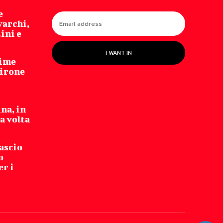
e
varchi,
lini e
I WANT IN
time
girone
na, in
a volta
ascio
o
er i