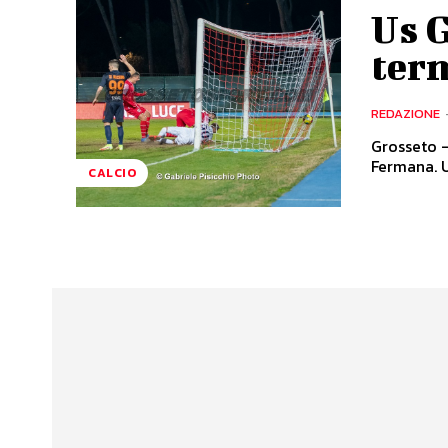
Us 
term
REDAZIONE
Grosseto -
F
CALCIO