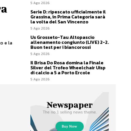
5 Ago 2026
ra
Serie D: ripescato ufficialmente il
Grassina, in Prima Categoria sarà
la volta del San Vincenzo
5 Ago 2026
Us Grosseto-Tau Altopascio
allenamento congiunto (LIVE) 2-2.
o e la
Buon test per i biancorossi
5 Ago 2026
Il Brisa Do Rosa domina la Finale
Silver del Trofeo Wheelchair Uisp
di calcio a 5 a Porto Ercole
5 Ago 2026