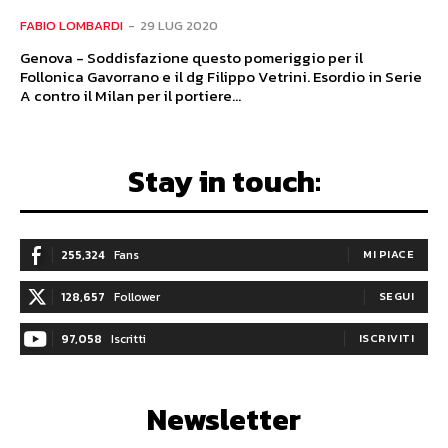
FABIO LOMBARDI
-
29 LUG 2020
Genova - Soddisfazione questo pomeriggio per il
Follonica Gavorrano e il dg Filippo Vetrini. Esordio in Serie
A contro il Milan per il portiere...
Stay in touch:
255,324
Fans
MI PIACE
128,657
Follower
SEGUI
97,058
Iscritti
ISCRIVITI
Newsletter