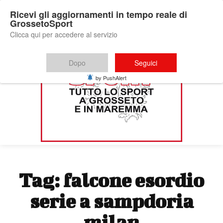
Ricevi gli aggiornamenti in tempo reale di
GrossetoSport
Clicca qui per accedere al servizio
Dopo
Seguici
by PushAlert
Tag:
falcone esordio
serie a sampdoria
milan