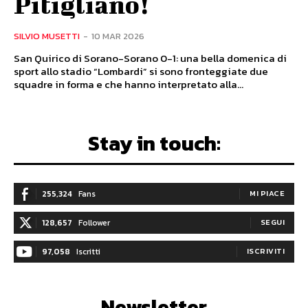
Pitigliano!
SILVIO MUSETTI
-
10 MAR 2026
San Quirico di Sorano-Sorano 0-1: una bella domenica di
sport allo stadio “Lombardi” si sono fronteggiate due
squadre in forma e che hanno interpretato alla...
Stay in touch:
255,324
Fans
MI PIACE
128,657
Follower
SEGUI
97,058
Iscritti
ISCRIVITI
Newsletter