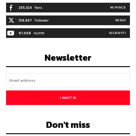
255,324
Fans
MI PIACE
128,657
Follower
SEGUI
97,058
Iscritti
ISCRIVITI
Newsletter
I WANT IN
Don't miss