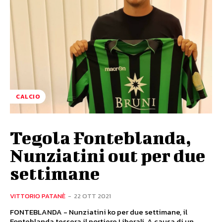
CALCIO
Tegola Fonteblanda,
Nunziatini out per due
settimane
VITTORIO PATANÈ
-
22 OTT 2021
FONTEBLANDA - Nunziatini ko per due settimane, il
Fonteblanda tessera il portiere Liberali. A causa di un