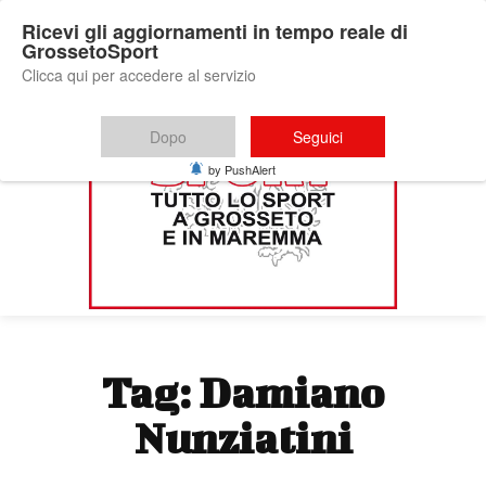
Ricevi gli aggiornamenti in tempo reale di
GrossetoSport
Clicca qui per accedere al servizio
Dopo
Seguici
by PushAlert
Tag:
Damiano
Nunziatini