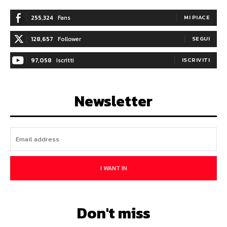
255,324
Fans
MI PIACE
128,657
Follower
SEGUI
97,058
Iscritti
ISCRIVITI
Newsletter
I WANT IN
Don't miss