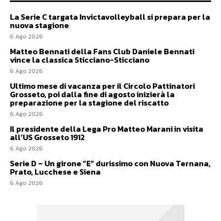
La Serie C targata Invictavolleyball si prepara per la
nuova stagione
6 Ago 2026
Matteo Bennati della Fans Club Daniele Bennati
vince la classica Sticciano-Sticciano
6 Ago 2026
Ultimo mese di vacanza per il Circolo Pattinatori
Grosseto, poi dalla fine di agosto inizierà la
preparazione per la stagione del riscatto
6 Ago 2026
Il presidente della Lega Pro Matteo Marani in visita
all’US Grosseto 1912
6 Ago 2026
Serie D – Un girone ”E” durissimo con Nuova Ternana,
Prato, Lucchese e Siena
6 Ago 2026