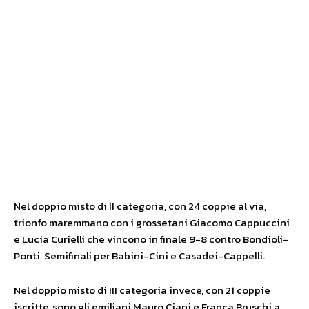
Nel doppio misto di II categoria, con 24 coppie al via,
trionfo maremmano con i grossetani Giacomo Cappuccini
e Lucia Curielli che vincono in finale 9-8 contro Bondioli-
Ponti. Semifinali per Babini-Cini e Casadei-Cappelli.
Nel doppio misto di III categoria invece, con 21 coppie
iscritte, sono gli emiliani Mauro Ciani e Franca Bruschi a