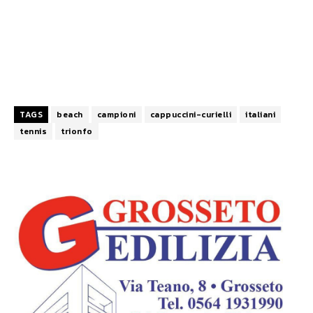
TAGS
beach
campioni
cappuccini-curielli
italiani
tennis
trionfo