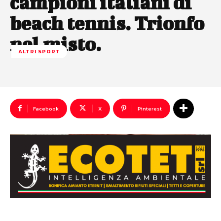
campioni italiani di
beach tennis. Trionfo
nel misto.
ALTRI SPORT
Facebook
X
Pinterest