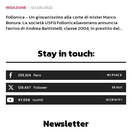
REDAZIONE
-
12 LUG 2022
Follonica - Un giovanissimo alla corte di mister Marco
Bonura. La società USFG FollonicaGavorrano annuncia
l'arrivo di Andrea Battistelli, classe 2004, in prestito dal...
Stay in touch:
255,324
Fans
MI PIACE
128,657
Follower
SEGUI
97,058
Iscritti
ISCRIVITI
Newsletter