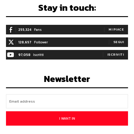
Stay in touch:
255,324
Fans
MI PIACE
128,657
Follower
SEGUI
97,058
Iscritti
ISCRIVITI
Newsletter
I WANT IN