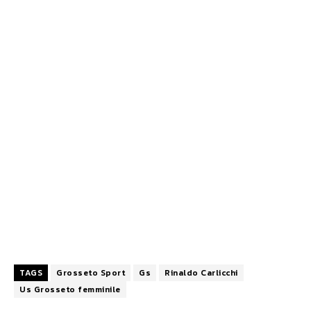
TAGS
Grosseto Sport
Gs
Rinaldo Carlicchi
Us Grosseto femminile