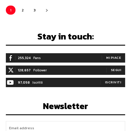
1
2
3
Stay in touch:
255,324
Fans
MI PIACE
128,657
Follower
SEGUI
97,058
Iscritti
ISCRIVITI
Newsletter