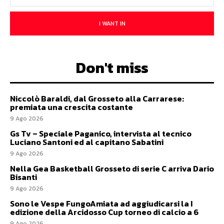
I WANT IN
Don't miss
Niccolò Baraldi, dal Grosseto alla Carrarese:
premiata una crescita costante
9 Ago 2026
Gs Tv – Speciale Paganico, intervista al tecnico
Luciano Santoni ed al capitano Sabatini
9 Ago 2026
Nella Gea Basketball Grosseto di serie C arriva Dario
Bisanti
9 Ago 2026
Sono le Vespe FungoAmiata ad aggiudicarsi la I
edizione della Arcidosso Cup torneo di calcio a 6
9 Ago 2026