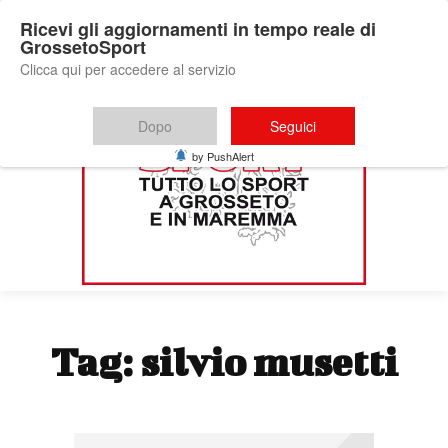
Ricevi gli aggiornamenti in tempo reale di
GrossetoSport
Clicca qui per accedere al servizio
Dopo
Seguici
by PushAlert
Tag:
silvio musetti