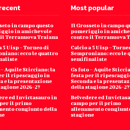
recent
Most popular
sseto in campo questo
Il Grosseto in campo q
ggio in amichevole
pomeriggio in amiche
 il Terranuova Traiana
contro il Terranuova 
a 5 Uisp – Torneo di
Calcio a 5 Uisp – Torne
niano: ecco le quattro
Semproniano: ecco le 
naliste
semifinaliste
 – Aquile Sticciano: la
Gs foto – Aquile Sticcia
er il ripescaggio in
festa per il ripescaggi
a e la presentazione
Seconda e la presenta
stagione 2026-27
della stagione 2026-27
ere ed Invictasauro in
Belvedere ed Invictas
per il primo
campo per il primo
mento congiunto della
allenamento congiunto
ne
stagione