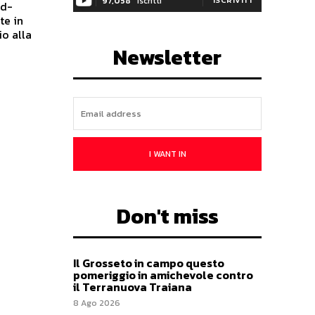
97,058
Iscritti
ad-
te in
io alla
Newsletter
I WANT IN
Don't miss
Il Grosseto in campo questo
pomeriggio in amichevole contro
il Terranuova Traiana
8 Ago 2026