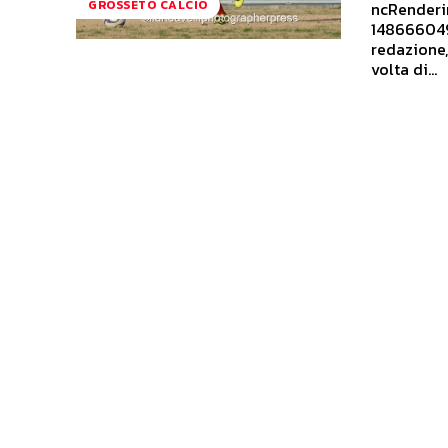
GROSSETO CALCIO
ncRenderin
1486660499
redazione,
volta di...