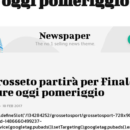
oggi pomeriggio
rosseto partirà per Fina
ure oggi pomeriggio
-
18 FEB 2017
defineSlot('/134284252/grossetosport/grossetosport-728x90-b
ad-1486660499237-
vice(googletag.pubads()).setTargeting();googletag.pubads().