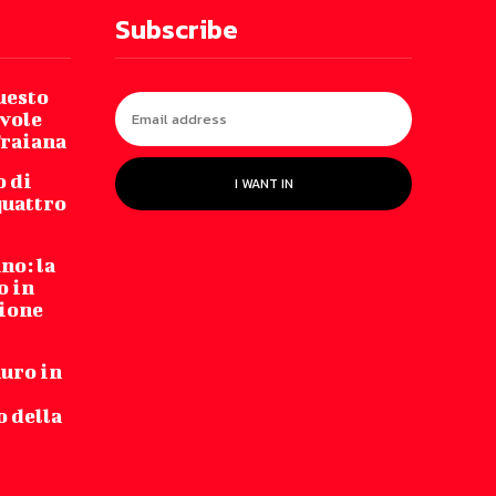
Subscribe
uesto
vole
Traiana
o di
I WANT IN
quattro
no: la
o in
zione
auro in
 della