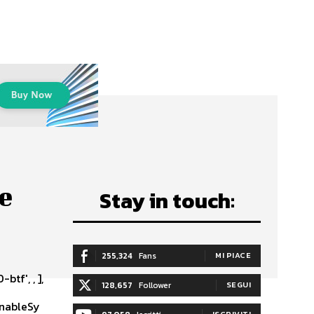
le
Stay in touch:
255,324
Fans
MI PIACE
tf', , ],
128,657
Follower
SEGUI
enableSy
ISCRIVITI