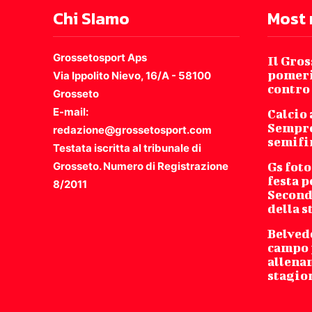
Chi SIamo
Most 
Grossetosport Aps
Il Gro
pomeri
Via Ippolito Nievo, 16/A - 58100
contro
Grosseto
E-mail:
Calcio 
Sempro
redazione@grossetosport.com
semifi
Testata iscritta al tribunale di
Grosseto. Numero di Registrazione
Gs foto
festa p
8/2011
Second
della 
Belved
campo 
allena
stagio