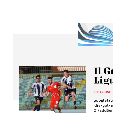
Il G
Lig
REDAZIONE
googletag.
'div-gpt-
0').addSer