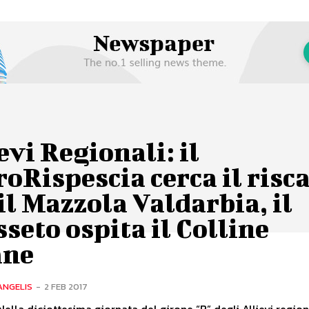
evi Regionali: il
oRispescia cerca il risc
il Mazzola Valdarbia, il
seto ospita il Colline
ane
ANGELIS
-
2 FEB 2017
Nella diciottesima giornata del girone “B” degli Allievi regiona