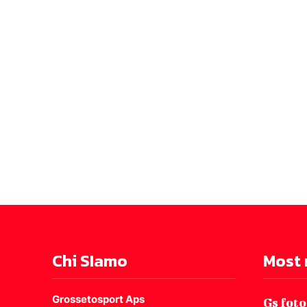
Chi SIamo
Most 
Grossetosport Aps
Gs foto