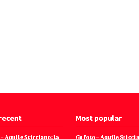
recent
Most popular
 – Aquile Sticciano: la
Gs foto – Aquile Sticcia