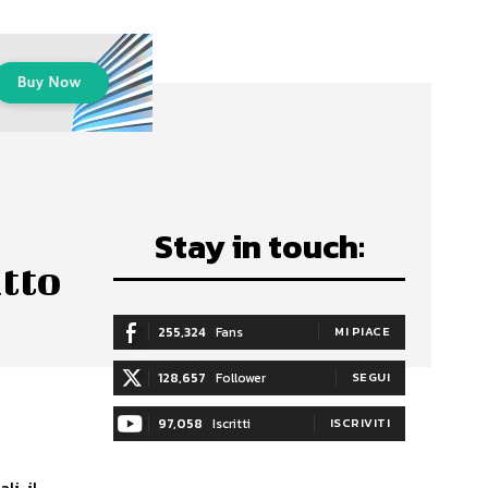
Stay in touch:
atto
255,324
Fans
MI PIACE
128,657
Follower
SEGUI
97,058
Iscritti
ISCRIVITI
li, il