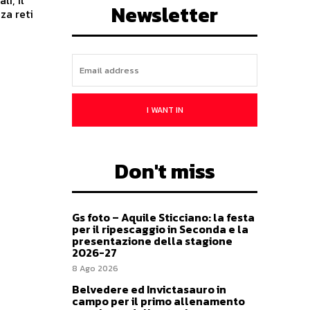
Newsletter
za reti
I WANT IN
Don't miss
Gs foto – Aquile Sticciano: la festa
per il ripescaggio in Seconda e la
presentazione della stagione
2026-27
8 Ago 2026
Belvedere ed Invictasauro in
campo per il primo allenamento