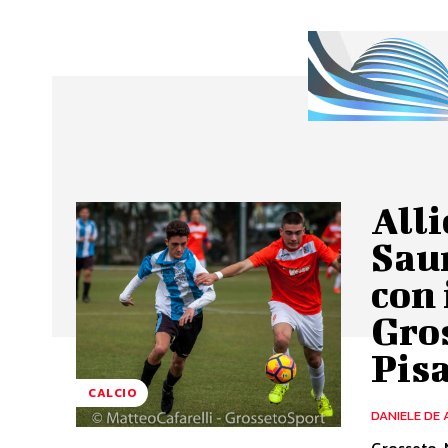
Alli
Saur
con 
Gros
Pis
CALCIO
DANIELE DE 
Grosseto. 