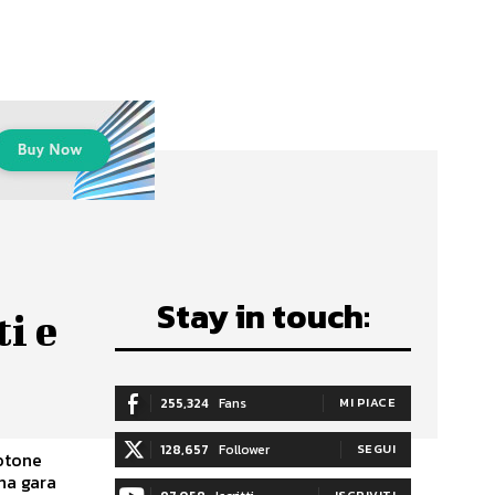
Stay in touch:
i e
255,324
Fans
MI PIACE
128,657
Follower
SEGUI
otone
Una gara
ISCRIVITI