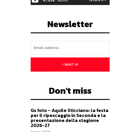
97,058
Iscritti
Newsletter
I WANT IN
Don't miss
Gs foto – Aquile Sticciano: la festa
per il ripescaggio in Seconda e la
presentazione della stagione
2026-27
8 Ago 2026