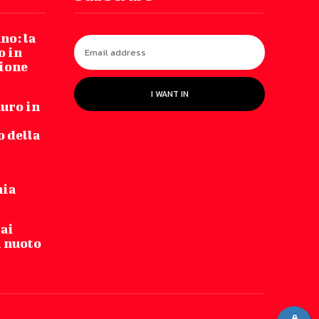
no: la
o in
zione
I WANT IN
auro in
 della
nia
 ai
i nuoto