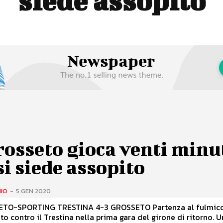
siede assopito
rosseto gioca venti minut
si siede assopito
HIO
-
5 GEN 2020
TO-SPORTING TRESTINA 4-3 GROSSETO Partenza al fulmic
to contro il Trestina nella prima gara del girone di ritorno. 