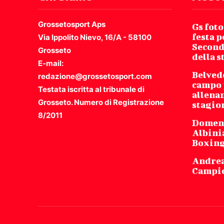
Grossetosport Aps
Gs foto
festa p
Via Ippolito Nievo, 16/A - 58100
Second
Grosseto
della 
E-mail:
Belved
redazione@grossetosport.com
campo 
Testata iscritta al tribunale di
allena
Grosseto. Numero di Registrazione
stagio
8/2011
Domeni
Albinia
Boxing
Andrea
Campio