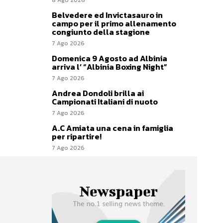
Belvedere ed Invictasauro in
campo per il primo allenamento
congiunto della stagione
7 Ago 2026
Domenica 9 Agosto ad Albinia
arriva l’ “Albinia Boxing Night”
7 Ago 2026
Andrea Dondoli brilla ai
Campionati Italiani di nuoto
7 Ago 2026
A.C Amiata una cena in famiglia
per ripartire!
7 Ago 2026