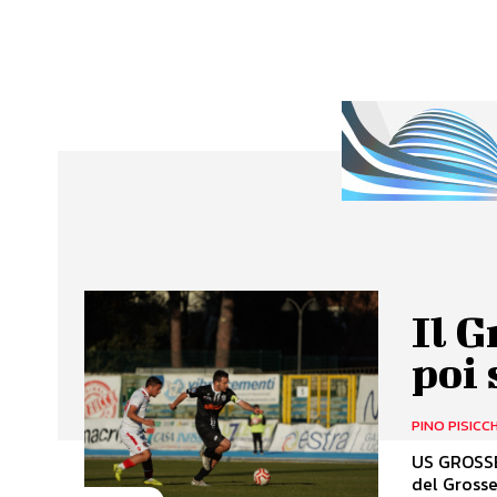
Il G
poi 
PINO PISICC
US GROSSE
del Grosse