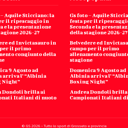
 – Aquile Sticciano: la
Gs foto – Aquile Sticcia
er il ripescaggio in
festa per il ripescaggi
a e la presentazione
Seconda e la presenta
stagione 2026-27
della stagione 2026-27
ere ed Invictasauro in
Belvedere ed Invictas
per il primo
campo per il primo
mento congiunto della
allenamento congiunto
ne
stagione
ca 9 Agosto ad
Domenica 9 Agosto ad
 arriva l’ “Albinia
Albinia arriva l’ “Albi
 Night”
Boxing Night”
 Dondoli brilla ai
Andrea Dondoli brilla
nati Italiani di nuoto
Campionati Italiani d
© GS 2026 - Tutto lo sport di Grosseto e provincia