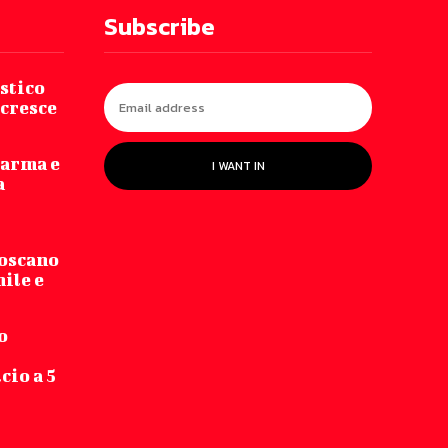
Subscribe
stico
 cresce
Parma e
I WANT IN
a
Toscano
hile e
o
cio a 5