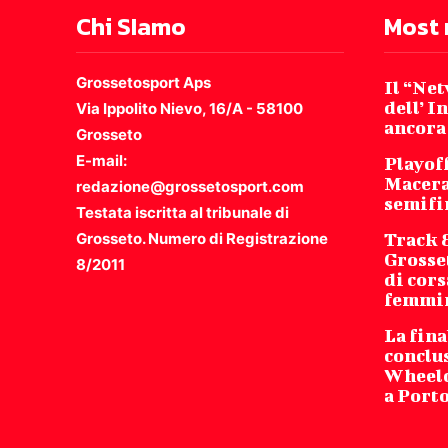
Chi SIamo
Most 
Grossetosport Aps
Il “Ne
dell’ I
Via Ippolito Nievo, 16/A - 58100
ancora
Grosseto
E-mail:
Playoff
Macera
redazione@grossetosport.com
semifi
Testata iscritta al tribunale di
Grosseto. Numero di Registrazione
Track 
Grosse
8/2011
di cors
femmi
La fina
conclu
Wheelch
a Port