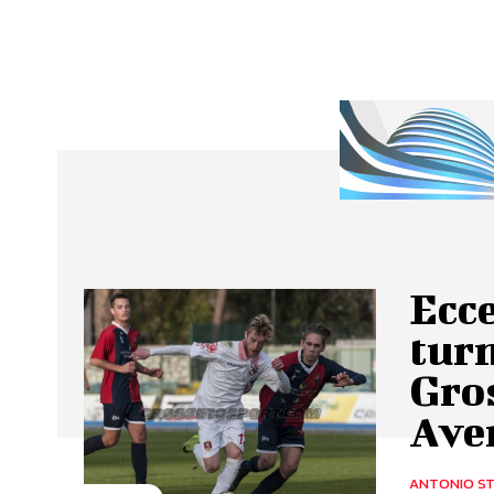
Ecc
turn
Gros
Ave
ANTONIO ST