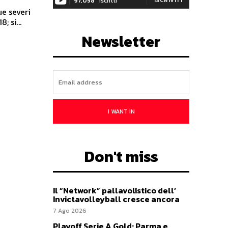
97,058
Iscritti
ue severi
 si...
Newsletter
I WANT IN
Don't miss
Il “Network” pallavolistico dell’
Invictavolleyball cresce ancora
7 Ago 2026
Playoff Serie A Gold: Parma e