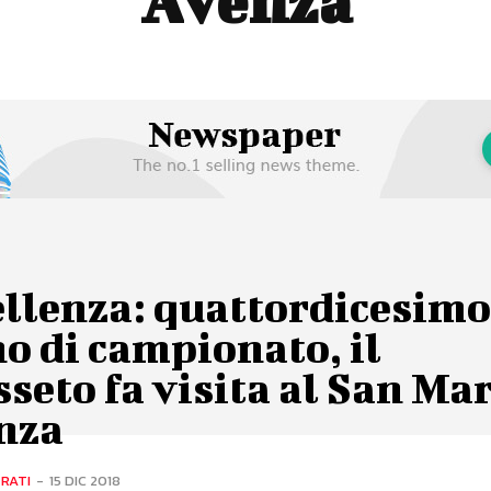
Avenza
ellenza: quattordicesim
o di campionato, il
seto fa visita al San Ma
nza
RATI
-
15 DIC 2018