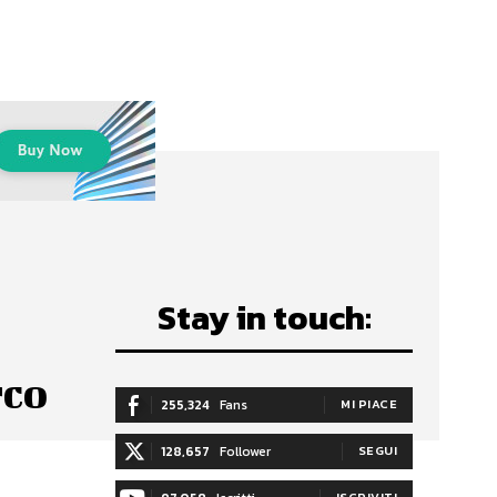
o
Stay in touch:
rco
255,324
Fans
MI PIACE
128,657
Follower
SEGUI
ISCRIVITI