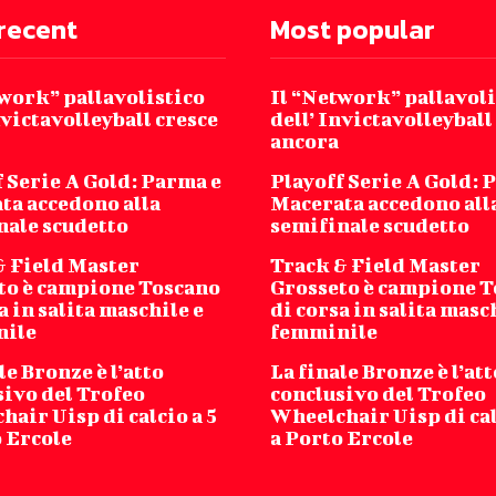
recent
Most popular
twork” pallavolistico
Il “Network” pallavoli
nvictavolleyball cresce
dell’ Invictavolleyball
ancora
 Serie A Gold: Parma e
Playoff Serie A Gold: 
ta accedono alla
Macerata accedono all
nale scudetto
semifinale scudetto
& Field Master
Track & Field Master
to è campione Toscano
Grosseto è campione 
a in salita maschile e
di corsa in salita masc
nile
femminile
le Bronze è l’atto
La finale Bronze è l’att
sivo del Trofeo
conclusivo del Trofeo
air Uisp di calcio a 5
Wheelchair Uisp di cal
o Ercole
a Porto Ercole