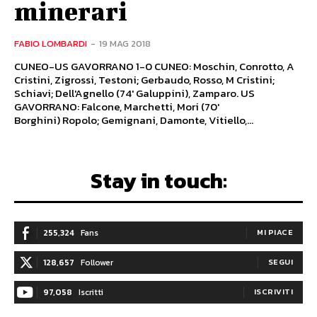
minerari
FABIO LOMBARDI
-
19 MAG 2018
CUNEO-US GAVORRANO 1-0 CUNEO: Moschin, Conrotto, A
Cristini, Zigrossi, Testoni; Gerbaudo, Rosso, M Cristini;
Schiavi; Dell'Agnello (74' Galuppini), Zamparo. US
GAVORRANO: Falcone, Marchetti, Mori (70'
Borghini) Ropolo; Gemignani, Damonte, Vitiello,...
Stay in touch:
255,324
Fans
MI PIACE
128,657
Follower
SEGUI
97,058
Iscritti
ISCRIVITI