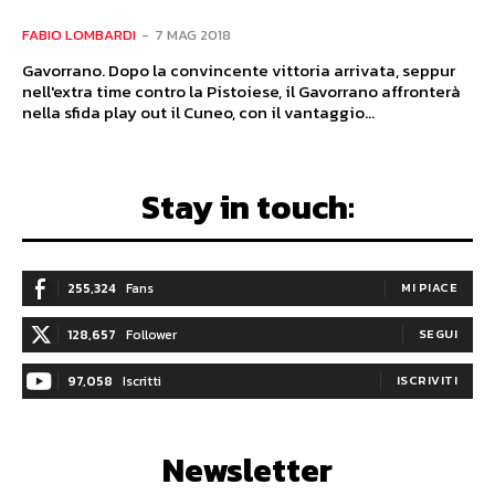
FABIO LOMBARDI
-
7 MAG 2018
Gavorrano. Dopo la convincente vittoria arrivata, seppur
nell'extra time contro la Pistoiese, il Gavorrano affronterà
nella sfida play out il Cuneo, con il vantaggio...
Stay in touch:
255,324
Fans
MI PIACE
128,657
Follower
SEGUI
97,058
Iscritti
ISCRIVITI
Newsletter