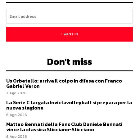
I WANT IN
Don't miss
Us Orbetello: arriva il colpo in difesa con Franco
Gabriel Veron
7 Ago 2026
La Serie C targata Invictavolleyball si prepara per la
nuova stagione
6 Ago 2026
Matteo Bennati della Fans Club Daniele Bennati
vince la classica Sticciano-Sticciano
6 Ago 2026