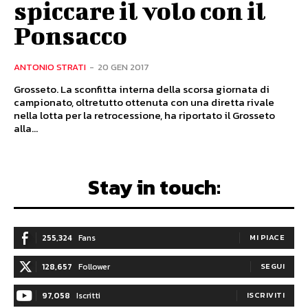
spiccare il volo con il
Ponsacco
ANTONIO STRATI
-
20 GEN 2017
Grosseto. La sconfitta interna della scorsa giornata di
campionato, oltretutto ottenuta con una diretta rivale
nella lotta per la retrocessione, ha riportato il Grosseto
alla...
Stay in touch:
255,324
Fans
MI PIACE
128,657
Follower
SEGUI
97,058
Iscritti
ISCRIVITI