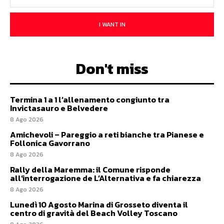
I WANT IN
Don't miss
Termina 1 a 1 l’allenamento congiunto tra
Invictasauro e Belvedere
8 Ago 2026
Amichevoli – Pareggio a reti bianche tra Pianese e
Follonica Gavorrano
8 Ago 2026
Rally della Maremma: il Comune risponde
all’interrogazione de L’Alternativa e fa chiarezza
8 Ago 2026
Lunedì 10 Agosto Marina di Grosseto diventa il
centro di gravità del Beach Volley Toscano