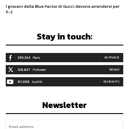
I giovani della Blue Factor di Gucci devono arrendersi per
5-2
Stay in touch:
255,324
Fans
MI PIACE
128,657
Follower
SEGUI
97,058
Iscritti
ISCRIVITI
Newsletter