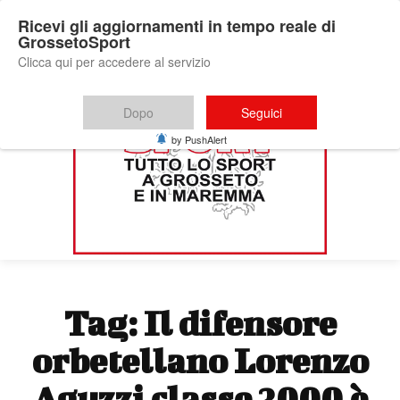
Ricevi gli aggiornamenti in tempo reale di
GrossetoSport
Clicca qui per accedere al servizio
Dopo
Seguici
by PushAlert
Tag:
Il difensore
orbetellano Lorenzo
Aguzzi classe 2000 è