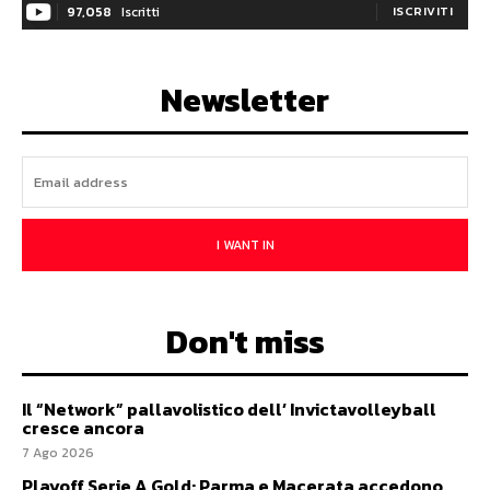
97,058
Iscritti
ISCRIVITI
Newsletter
I WANT IN
Don't miss
Il “Network” pallavolistico dell’ Invictavolleyball
cresce ancora
7 Ago 2026
Playoff Serie A Gold: Parma e Macerata accedono