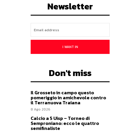
Newsletter
I WANT IN
Don't miss
Il Grosseto in campo questo
pomeriggio in amichevole contro
il Terranuova Traiana
8 Ago 2026
Calcio a 5 Uisp – Torneo di
Semproniano: ecco le quattro
semifinaliste