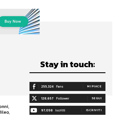
Stay in touch:
255,324
Fans
MI PIACE
128,657
Follower
SEGUI
97,058
Iscritti
ISCRIVITI
ileo,