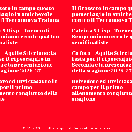
sseto in campo questo
Il Grosseto in campo q
ggio in amichevole
pomeriggio in amiche
 il Terranuova Traiana
contro il Terranuova 
a 5 Uisp – Torneo di
Calcio a 5 Uisp – Torne
niano: ecco le quattro
Semproniano: ecco le 
naliste
semifinaliste
 – Aquile Sticciano: la
Gs foto – Aquile Sticcia
er il ripescaggio in
festa per il ripescaggi
a e la presentazione
Seconda e la presenta
stagione 2026-27
della stagione 2026-27
ere ed Invictasauro in
Belvedere ed Invictas
per il primo
campo per il primo
mento congiunto della
allenamento congiunto
ne
stagione
© GS 2026 - Tutto lo sport di Grosseto e provincia