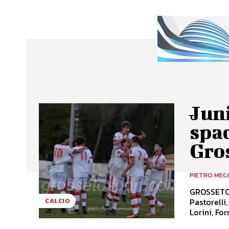
Jun
spac
Gro
PIETRO MEC
GROSSETO 3 - 0 INVICTA GROSSE
Pastorelli
CALCIO
Lorini, For