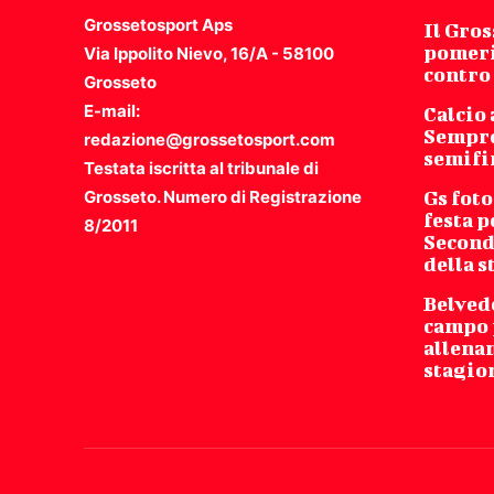
Grossetosport Aps
Il Gro
pomeri
Via Ippolito Nievo, 16/A - 58100
contro
Grosseto
E-mail:
Calcio 
Sempro
redazione@grossetosport.com
semifi
Testata iscritta al tribunale di
Grosseto. Numero di Registrazione
Gs foto
festa p
8/2011
Second
della 
Belved
campo 
allena
stagio