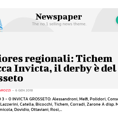
iores regionali: Tichem
ca Invicta, il derby è del
sseto
AROZZI
-
6 GEN 2018
TO: Alessandroni, Melfi, Polidori, Consonni,
, Lazzerini, Catella, Bicocchi, Tichem, Corradi, Zarone A disp. M
micola, Dovidio, Ottaviani, Rosi,...