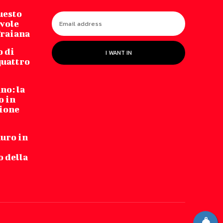
uesto
vole
Traiana
o di
I WANT IN
quattro
no: la
o in
zione
auro in
 della