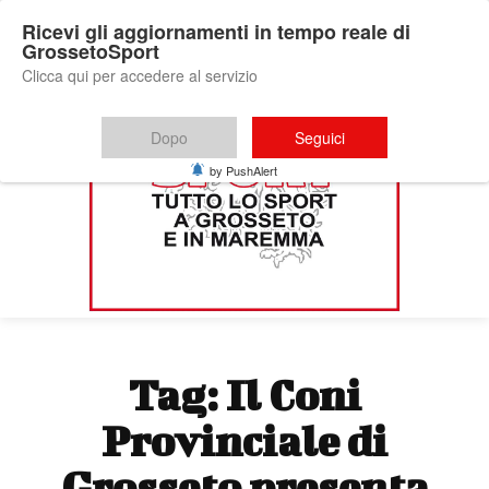
Ricevi gli aggiornamenti in tempo reale di
GrossetoSport
Clicca qui per accedere al servizio
Dopo
Seguici
by PushAlert
Tag:
Il Coni
Provinciale di
Grosseto presenta