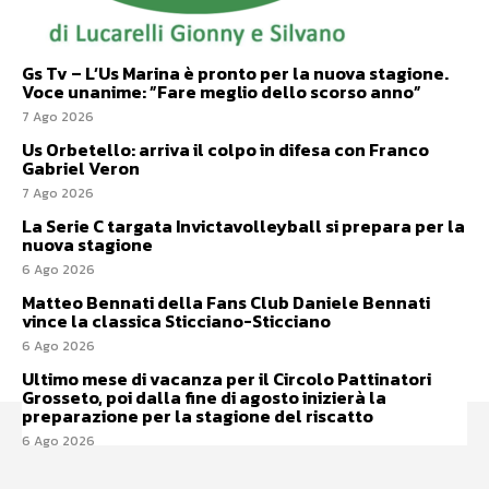
Gs Tv – L’Us Marina è pronto per la nuova stagione.
Voce unanime: ”Fare meglio dello scorso anno”
7 Ago 2026
Us Orbetello: arriva il colpo in difesa con Franco
Gabriel Veron
7 Ago 2026
La Serie C targata Invictavolleyball si prepara per la
nuova stagione
6 Ago 2026
Matteo Bennati della Fans Club Daniele Bennati
vince la classica Sticciano-Sticciano
6 Ago 2026
Ultimo mese di vacanza per il Circolo Pattinatori
Grosseto, poi dalla fine di agosto inizierà la
preparazione per la stagione del riscatto
6 Ago 2026