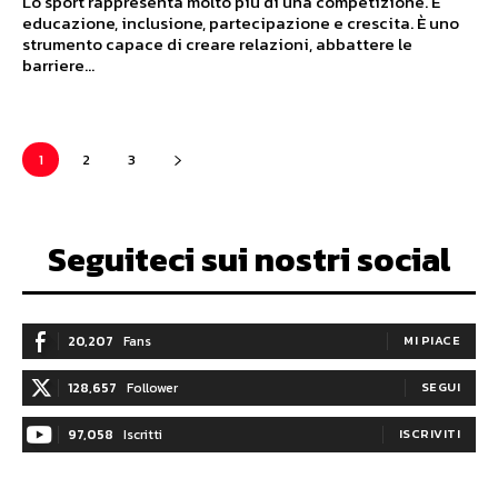
Lo sport rappresenta molto più di una competizione. È
educazione, inclusione, partecipazione e crescita. È uno
strumento capace di creare relazioni, abbattere le
barriere...
1
2
3
Seguiteci sui nostri social
20,207
Fans
MI PIACE
128,657
Follower
SEGUI
97,058
Iscritti
ISCRIVITI