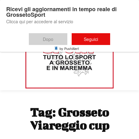
Ricevi gli aggiornamenti in tempo reale di
GrossetoSport
Clicca qui per accedere al servizio
Dopo
Seguici
by PushAlert
Tag:
Grosseto
Viareggio cup