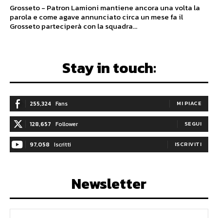
Grosseto - Patron Lamioni mantiene ancora una volta la
parola e come agave annunciato circa un mese fa il
Grosseto parteciperà con la squadra...
Stay in touch:
255,324
Fans
MI PIACE
128,657
Follower
SEGUI
97,058
Iscritti
ISCRIVITI
Newsletter