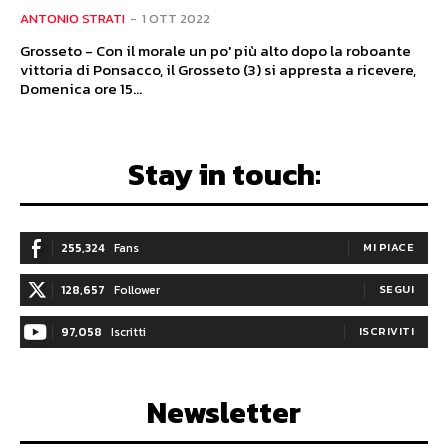
ANTONIO STRATI
-
1 OTT 2022
Grosseto - Con il morale un po' più alto dopo la roboante
vittoria di Ponsacco, il Grosseto (3) si appresta a ricevere,
Domenica ore 15...
Stay in touch:
255,324
Fans
MI PIACE
128,657
Follower
SEGUI
97,058
Iscritti
ISCRIVITI
Newsletter