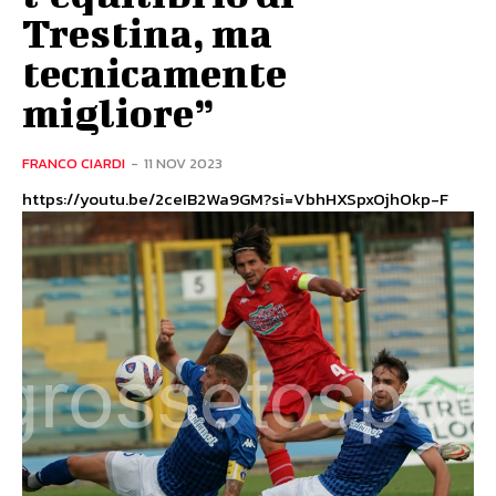
Trestina, ma
tecnicamente
migliore”
FRANCO CIARDI
-
11 NOV 2023
https://youtu.be/2ceIB2Wa9GM?si=VbhHXSpxOjhOkp-F