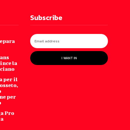
Subscribe
repara
Fans
I WANT IN
ince la
cciano
 per il
osseto,
o
ne per
o
ga Pro
ta