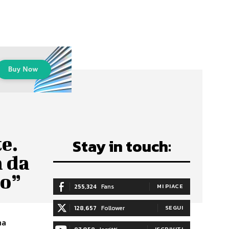
e.
Stay in touch:
 da
no”
255,324
Fans
MI PIACE
128,657
Follower
SEGUI
ha
ISCRIVITI