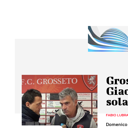
Gros
Gia
sola
FABIO LUBR
Domenico G