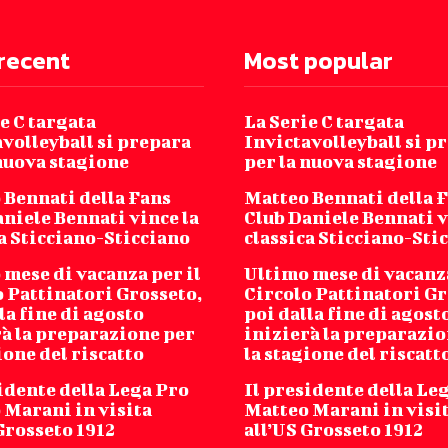
recent
Most popular
e C targata
La Serie C targata
volleyball si prepara
Invictavolleyball si p
 nuova stagione
per la nuova stagione
 Bennati della Fans
Matteo Bennati della 
niele Bennati vince la
Club Daniele Bennati v
a Sticciano-Sticciano
classica Sticciano-Sti
mese di vacanza per il
Ultimo mese di vacanza
o Pattinatori Grosseto,
Circolo Pattinatori Gr
la fine di agosto
poi dalla fine di agost
rà la preparazione per
inizierà la preparazio
ione del riscatto
la stagione del riscatt
idente della Lega Pro
Il presidente della Le
 Marani in visita
Matteo Marani in visi
Grosseto 1912
all’US Grosseto 1912