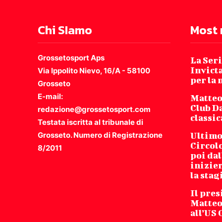
Chi SIamo
Most 
Grossetosport Aps
La Seri
Invicta
Via Ippolito Nievo, 16/A - 58100
per la
Grosseto
E-mail:
Matteo
Club Da
redazione@grossetosport.com
classic
Testata iscritta al tribunale di
Grosseto. Numero di Registrazione
Ultimo 
Circol
8/2011
poi dal
inizie
la stag
Il pres
Matteo
all’US 