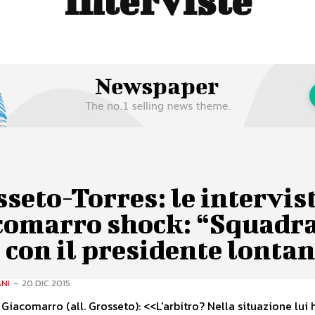
interviste
seto-Torres: le intervist
comarro shock: “Squadra
 con il presidente lonta
ANI
-
20 DIC 2015
iacomarro (all. Grosseto): <<L'arbitro? Nella situazione lui 