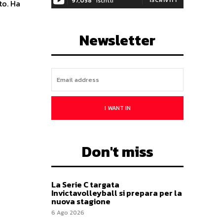
97,058
Iscritti
to. Ha
Newsletter
I WANT IN
Don't miss
La Serie C targata
Invictavolleyball si prepara per la
nuova stagione
6 Ago 2026