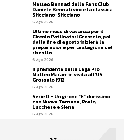
Matteo Bennati della Fans Club
Daniele Bennati vince la classica
Sticciano-Sticciano
6 Ago 2026
Ultimo mese di vacanza per il
Circolo Pattinatori Grosseto, poi
dalla fine di agosto inizierà la
preparazione per la stagione del
riscatto
6 Ago 2026
Il presidente della Lega Pro
Matteo Marani in visita all’US
Grosseto 1912
6 Ago 2026
Serie D – Un girone ”E” durissimo
con Nuova Ternana, Prato,
Lucchese e Siena
6 Ago 2026