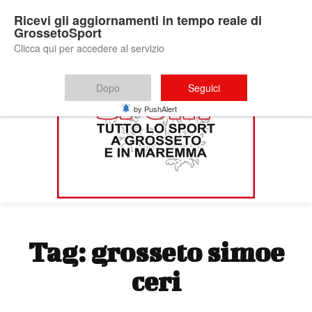
Ricevi gli aggiornamenti in tempo reale di
GrossetoSport
Clicca qui per accedere al servizio
Dopo
Seguici
by PushAlert
Tag:
grosseto simoe
ceri