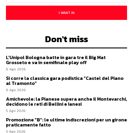
I WANT IN
Don't miss
L’Unipol Bologna batte in gara tre il Big Mat
Grosseto e va in semifinale play off
6 Ago 2026
Si corre la classica gara podistica “Castel del Piano
al Tramonto”
6 Ago 2026
Amichevole: la Pianese supera anche il Montevarchi,
decidono le reti di Bellini e Ianesi
5 Ago 2026
Promozione ”B”: le ultime indiscrezioni per un girone
praticamente fatto
5 Ago 2026