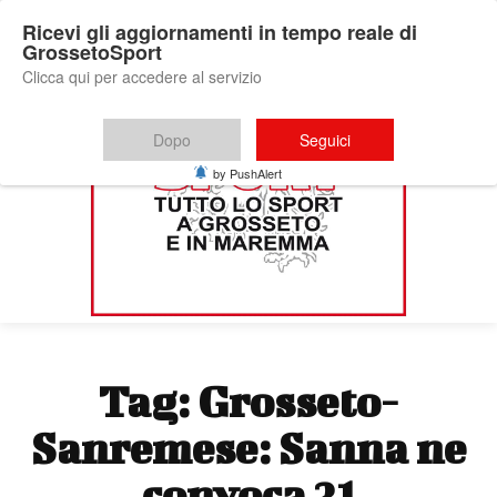
Ricevi gli aggiornamenti in tempo reale di
GrossetoSport
Clicca qui per accedere al servizio
Dopo
Seguici
by PushAlert
Tag:
Grosseto-
Sanremese: Sanna ne
convoca 21