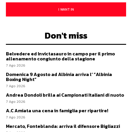
I WANT IN
Don't miss
Belvedere ed Invictasauro in campo per il primo
allenamento congiunto della stagione
7 Ago 2026
Domenica 9 Agosto ad Albinia arriva l’ “Albinia
Boxing Night”
7 Ago 2026
Andrea Dondoli brilla ai Campionati Italiani di nuoto
7 Ago 2026
A.C Amiata una cena in famiglia per ripartire!
7 Ago 2026
Mercato, Fonteblanda: arriva il difensore Bigliazzi