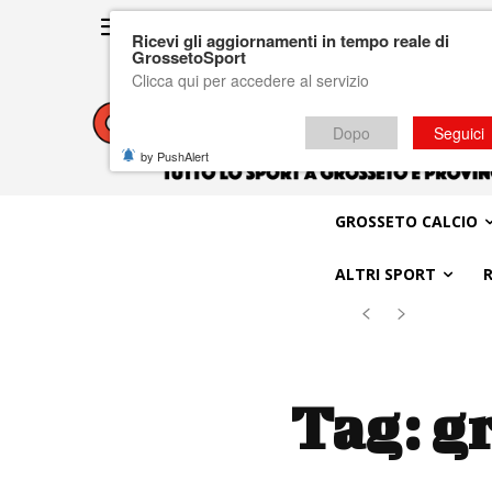
Ricevi gli aggiornamenti in tempo reale di
GrossetoSport
Clicca qui per accedere al servizio
Dopo
Seguici
by PushAlert
GROSSETO CALCIO
ALTRI SPORT
Tag:
gr