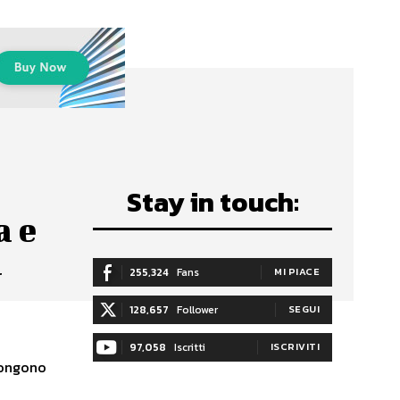
Stay in touch:
a e
a
255,324
Fans
MI PIACE
128,657
Follower
SEGUI
97,058
Iscritti
ISCRIVITI
pongono