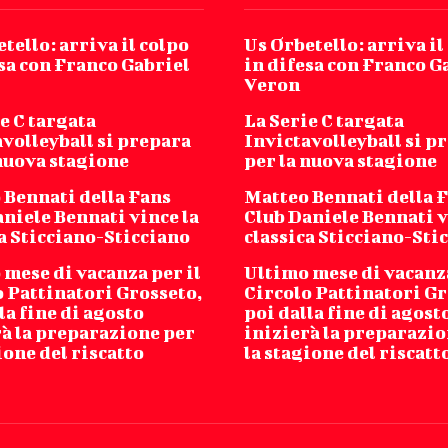
tello: arriva il colpo
Us Orbetello: arriva il
sa con Franco Gabriel
in difesa con Franco G
Veron
e C targata
La Serie C targata
volleyball si prepara
Invictavolleyball si p
 nuova stagione
per la nuova stagione
 Bennati della Fans
Matteo Bennati della 
niele Bennati vince la
Club Daniele Bennati v
a Sticciano-Sticciano
classica Sticciano-Sti
mese di vacanza per il
Ultimo mese di vacanza
o Pattinatori Grosseto,
Circolo Pattinatori Gr
la fine di agosto
poi dalla fine di agost
rà la preparazione per
inizierà la preparazio
ione del riscatto
la stagione del riscatt