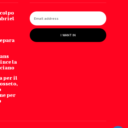
 colpo
abriel
I WANT IN
repara
Fans
ince la
cciano
 per il
osseto,
o
ne per
o