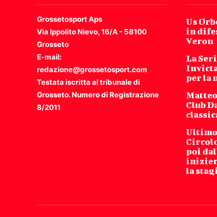
Grossetosport Aps
Us Orbe
in dife
Via Ippolito Nievo, 16/A - 58100
Veron
Grosseto
E-mail:
La Seri
Invicta
redazione@grossetosport.com
per la
Testata iscritta al tribunale di
Grosseto. Numero di Registrazione
Matteo
Club Da
8/2011
classic
Ultimo 
Circol
poi dal
inizie
la stag