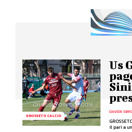
Us 
page
Sini
pre
DAVIDE SBR
GROSSETO CALCIO
GROSSETO 
il pari a u