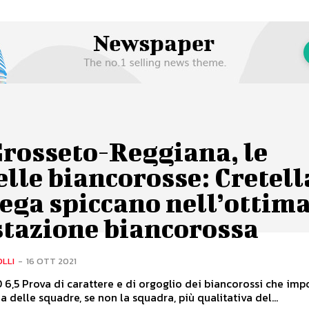
Grosseto-Reggiana, le
lle biancorosse: Cretell
ega spiccano nell’ottim
stazione biancorossa
OLLI
-
16 OTT 2021
6,5 Prova di carattere e di orgoglio dei biancorossi che im
na delle squadre, se non la squadra, più qualitativa del...