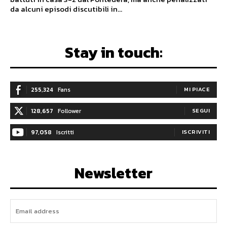
da alcuni episodi discutibili in...
Stay in touch:
255,324
Fans
MI PIACE
128,657
Follower
SEGUI
97,058
Iscritti
ISCRIVITI
Newsletter