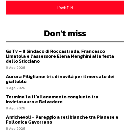
I WANT IN
Don't miss
Gs Tv – Il Sindaco di Roccastrada, Francesco
Limatola e l’assessore Elena Menghini alla festa
dello Sticciano
9 Ago 2026
Aurora Pitigliano: tris di novità per il mercato dei
gialloblù
9 Ago 2026
Termina 1 a 1 l’allenamento congiunto tra
Invictasauro e Belvedere
8 Ago 2026
Amichevoli – Pareggio a reti bianche tra Pianese e
Follonica Gavorrano
8 Ago 2026