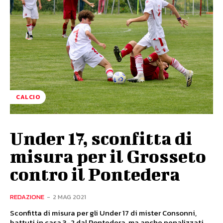
CALCIO
Under 17, sconfitta di
misura per il Grosseto
contro il Pontedera
REDAZIONE
-
2 MAG 2021
Sconfitta di misura per gli Under 17 di mister Consonni,
battuti in casa 3-2 dal Pontedera, ma anche penalizzati