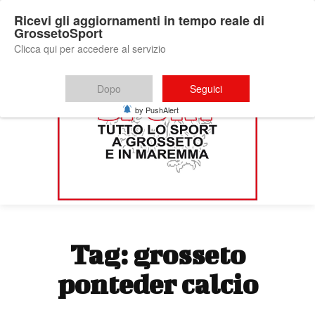
Ricevi gli aggiornamenti in tempo reale di
GrossetoSport
Clicca qui per accedere al servizio
Dopo
Seguici
by PushAlert
Tag:
grosseto
ponteder calcio