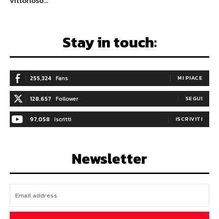
vittorioso...
Stay in touch:
255,324
Fans
MI PIACE
128,657
Follower
SEGUI
97,058
Iscritti
ISCRIVITI
Newsletter