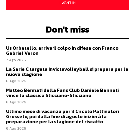
I WANT IN
Don't miss
Us Orbetello: arriva il colpo in difesa con Franco
Gabriel Veron
7 Ago 2026
La Serie C targata Invictavolleyball si prepara per la
nuova stagione
6 Ago 2026
Matteo Bennati della Fans Club Daniele Bennati
vince la classica Sticciano-Sticciano
6 Ago 2026
Ultimo mese di vacanza per il Circolo Pattinatori
Grosseto, poi dalla fine di agosto inizierà la
preparazione per la stagione del riscatto
6 Ago 2026