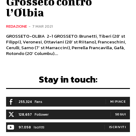
Grosseto contro
l’Olbia
REDAZIONE
-
7 MAR 2021
GROSSETO-OLBIA 2-1 GROSSETO: Brunetti, Tiberi (28’ st
Filippi), Veronesi, Ottaviani (28’ st Riitano), Franceschini,
Cerulli, Sarno (7’ st Marraccini), Perrella Francavilla, Gafà,
Rotondo (20’ Columbu)....
Stay in touch:
255,324
Fans
MI PIACE
128,657
Follower
SEGUI
97,058
Iscritti
ISCRIVITI