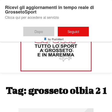
Ricevi gli aggiornamenti in tempo reale di
GrossetoSport
Clicca qui per accedere al servizio
Dopo
Seguici
by PushAlert
Tag:
grosseto olbia 2 1