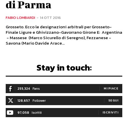
di Parma
FABIO LOMBARDI
-
14 OTT 2016
Grosseto. Ecco le designazioni arbitrali per Grosseto-
Finale Ligure e Ghivizzano-Gavorrano Girone E: Argentina
- Massese (Marco Sicurello di Seregno), Fezzanese -
Savona (Mario Davide Arace...
Stay in touch:
255,324
Fans
MI PIACE
128,657
Follower
SEGUI
97,058
Iscritti
ISCRIVITI