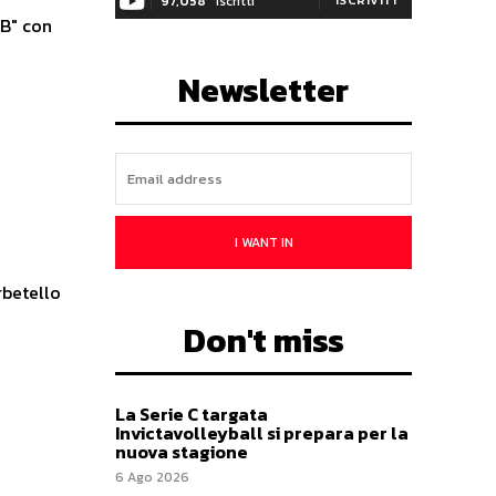
97,058
Iscritti
"B" con
Newsletter
I WANT IN
rbetello
Don't miss
La Serie C targata
Invictavolleyball si prepara per la
nuova stagione
6 Ago 2026