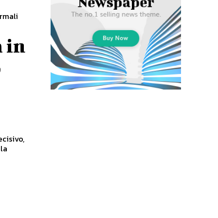
ermali
 in
,
cisivo,
 la