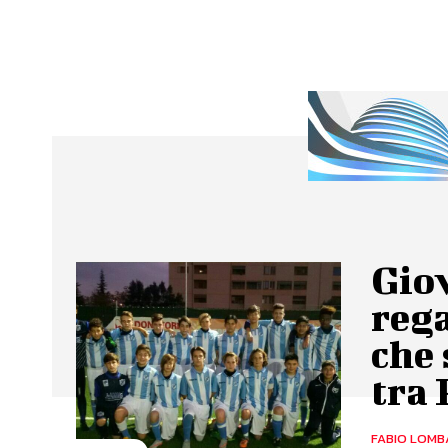
Giov
rega
che 
tra 
FABIO LOMB