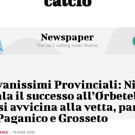
calcio
anissimi Provinciali: N
la il successo all’Orbete
si avvicina alla vetta, pa
Paganico e Grosseto
ARDI
-
19 MAR 2016