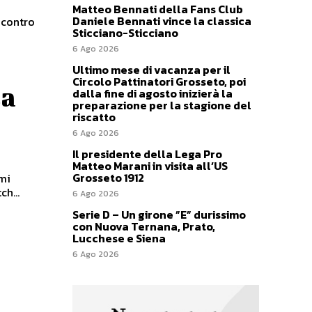
Matteo Bennati della Fans Club
Daniele Bennati vince la classica
 contro
Sticciano-Sticciano
6 Ago 2026
Ultimo mese di vacanza per il
Circolo Pattinatori Grosseto, poi
la
dalla fine di agosto inizierà la
preparazione per la stagione del
riscatto
6 Ago 2026
Il presidente della Lega Pro
Matteo Marani in visita all’US
Grosseto 1912
imi
ch...
6 Ago 2026
Serie D – Un girone ”E” durissimo
con Nuova Ternana, Prato,
Lucchese e Siena
6 Ago 2026