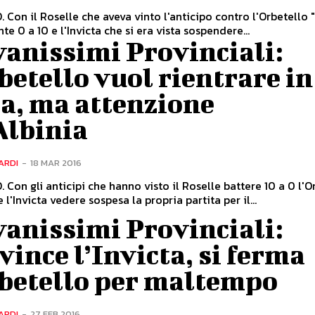
Con il Roselle che aveva vinto l'anticipo contro l'Orbetello 
e 0 a 10 e l'Invicta che si era vista sospendere...
anissimi Provinciali:
betello vuol rientrare in
a, ma attenzione
Albinia
ARDI
-
18 MAR 2016
Con gli anticipi che hanno visto il Roselle battere 10 a 0 l'O
 l'Invicta vedere sospesa la propria partita per il...
anissimi Provinciali:
vince l’Invicta, si ferma
rbetello per maltempo
ARDI
-
27 FEB 2016