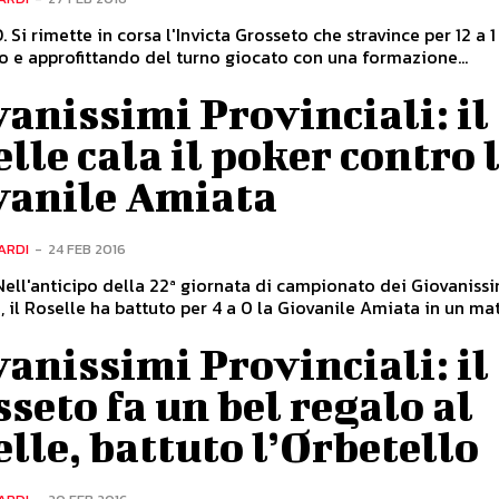
Si rimette in corsa l'Invicta Grosseto che stravince per 12 a 1
o e approfittando del turno giocato con una formazione...
anissimi Provinciali: il
lle cala il poker contro 
vanile Amiata
ARDI
-
24 FEB 2016
ell'anticipo della 22ª giornata di campionato dei Giovaniss
i, il Roselle ha battuto per 4 a 0 la Giovanile Amiata in un mat
anissimi Provinciali: il
seto fa un bel regalo al
lle, battuto l’Orbetello