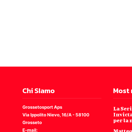
Chi SIamo
Most 
Grossetosport Aps
La Seri
Invicta
Via Ippolito Nievo, 16/A - 58100
per la
Grosseto
E-mail:
Matteo