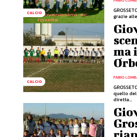
FABIO LOMB
GROSSETO. 
CALCIO
grazie alle
Giov
scen
ma i
Orb
FABIO LOMB
CALCIO
GROSSETO. 
quello del
diretta...
Giov
Gros
riap