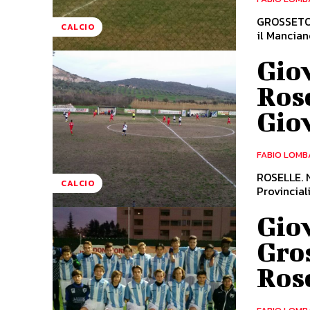
GROSSETO. 
CALCIO
il Mancian
Giov
Rose
Gio
FABIO LOMB
ROSELLE. N
CALCIO
Provincial
Giov
Gros
Rose