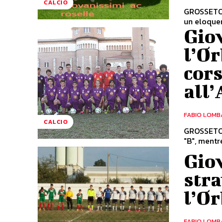
CALCIO
GROSSETO. 
un eloquent
Giov
l’Or
cors
all’
FABIO LOMB
CALCIO
GROSSETO. 
"B", mentre
Giov
stra
l’O
FABIO LOMB