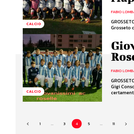
FABIO LOMB
GROSSETO. 
CALCIO
Grosseto di
Giov
Rose
FABIO LOMB
GROSSETO. 
Gigi Conso
certamente
CALCIO
1
...
3
4
5
...
11