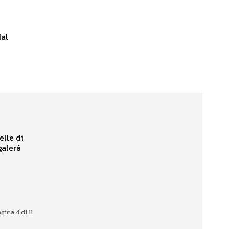
dal
elle di
galerà
gina 4 di 11