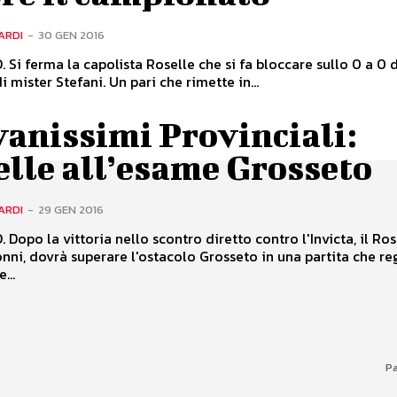
ARDI
-
30 GEN 2016
Si ferma la capolista Roselle che si fa bloccare sullo 0 a 0 
 mister Stefani. Un pari che rimette in...
anissimi Provinciali:
lle all’esame Grosseto
ARDI
-
29 GEN 2016
Dopo la vittoria nello scontro diretto contro l'Invicta, il Ros
nni, dovrà superare l'ostacolo Grosseto in una partita che re
...
Pa