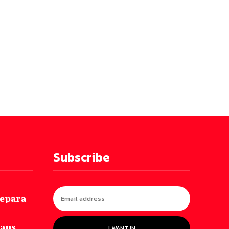
Subscribe
repara
Fans
I WANT IN