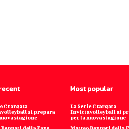
recent
Most popular
e C targata
La Serie C targata
volleyball si prepara
Invictavolleyball si p
 nuova stagione
per la nuova stagione
 Bennati della Fans
Matteo Bennati della 