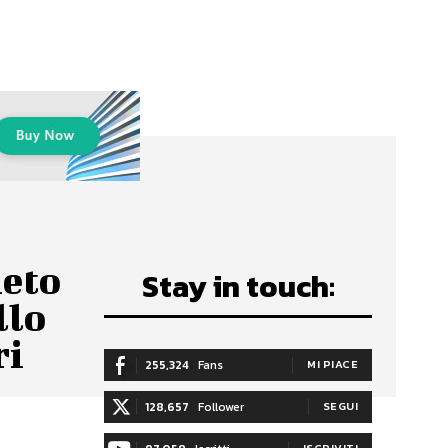
ieto
Stay in touch:
llo
ri
255,324
Fans
MI PIACE
128,657
Follower
SEGUI
ISCRIVITI