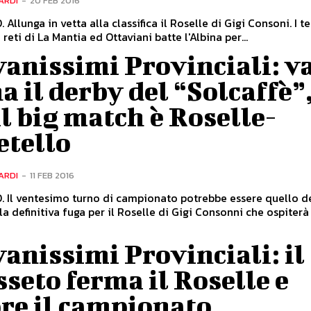
ARDI
-
20 FEB 2016
Allunga in vetta alla classifica il Roselle di Gigi Consoni. I t
 reti di La Mantia ed Ottaviani batte l'Albina per...
anissimi Provinciali: va
a il derby del “Solcaffè”
l big match è Roselle-
etello
ARDI
-
11 FEB 2016
Il ventesimo turno di campionato potrebbe essere quello de
la definitiva fuga per il Roselle di Gigi Consonni che ospiterà
anissimi Provinciali: il
seto ferma il Roselle e
re il campionato