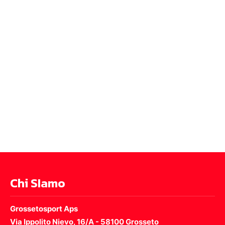
Chi SIamo
Grossetosport Aps
Via Ippolito Nievo, 16/A - 58100 Grosseto