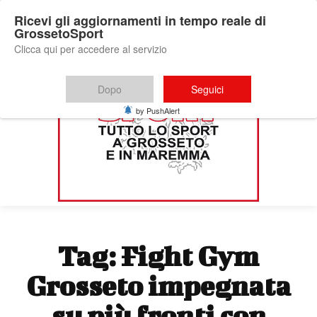
Ricevi gli aggiornamenti in tempo reale di
GrossetoSport
Clicca qui per accedere al servizio
Dopo
Seguici
by PushAlert
Tag:
Fight Gym
Grosseto impegnata
su più fronti con