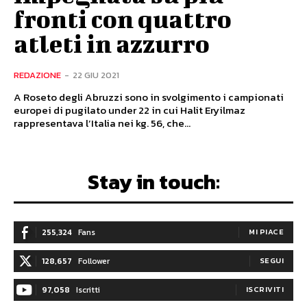
fronti con quattro
atleti in azzurro
REDAZIONE
-
22 GIU 2021
A Roseto degli Abruzzi sono in svolgimento i campionati
europei di pugilato under 22 in cui Halit Eryilmaz
rappresentava l’Italia nei kg. 56, che...
Stay in touch:
255,324
Fans
MI PIACE
128,657
Follower
SEGUI
97,058
Iscritti
ISCRIVITI