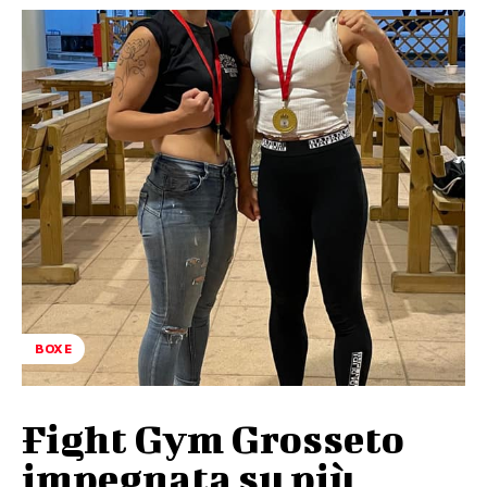
BOXE
Fight Gym Grosseto
impegnata su più