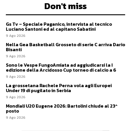
Don't miss
Gs Tv – Speciale Paganico, intervista al tecnico
Luciano Santoni ed al capitano Sabatini
9 Ago 2026
Nella Gea Basketball Grosseto di serie C arriva Dario
Bisanti
9 Ago 2026
Sono le Vespe FungoAmiata ad aggiudicarsi la I
edizione della Arcidosso Cup torneo di calcio a 6
9 Ago 2026
La grossetana Rachele Perna vola agli Europei
Under 19 di pugilato in Serbia
9 Ago 2026
Mondiali U20 Eugene 2026: Bartolini chiude al 23^
posto
9 Ago 2026