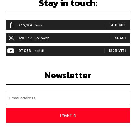
Stay in touch:
255,324
Fans
MI PIACE
128,657
Follower
SEGUI
97,058
Iscritti
ISCRIVITI
Newsletter
I WANT IN