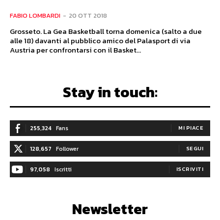
FABIO LOMBARDI
-
20 OTT 2018
Grosseto. La Gea Basketball torna domenica (salto a due
alle 18) davanti al pubblico amico del Palasport di via
Austria per confrontarsi con il Basket...
Stay in touch:
255,324
Fans
MI PIACE
128,657
Follower
SEGUI
97,058
Iscritti
ISCRIVITI
Newsletter