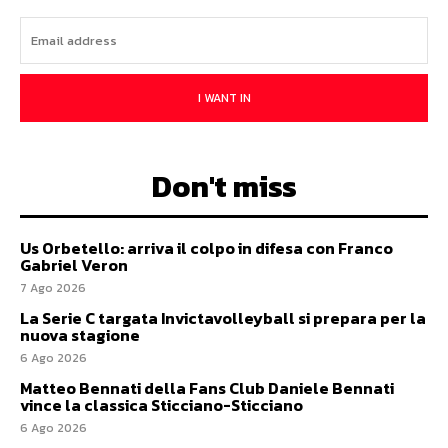
I WANT IN
Don't miss
Us Orbetello: arriva il colpo in difesa con Franco
Gabriel Veron
7 Ago 2026
La Serie C targata Invictavolleyball si prepara per la
nuova stagione
6 Ago 2026
Matteo Bennati della Fans Club Daniele Bennati
vince la classica Sticciano-Sticciano
6 Ago 2026