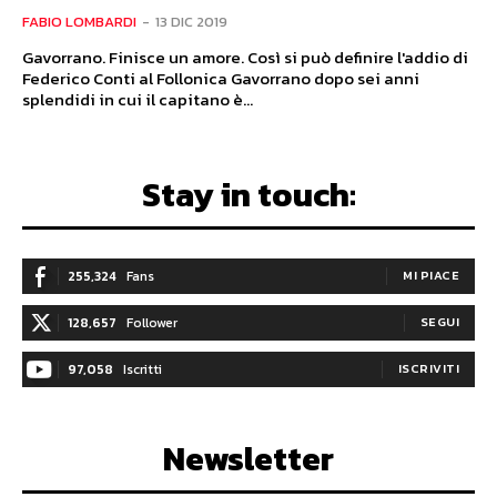
FABIO LOMBARDI
-
13 DIC 2019
Gavorrano. Finisce un amore. Così si può definire l'addio di
Federico Conti al Follonica Gavorrano dopo sei anni
splendidi in cui il capitano è...
Stay in touch:
255,324
Fans
MI PIACE
128,657
Follower
SEGUI
97,058
Iscritti
ISCRIVITI
Newsletter