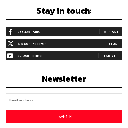
Stay in touch:
255,324
Fans
MI PIACE
128,657
Follower
SEGUI
97,058
Iscritti
ISCRIVITI
Newsletter
I WANT IN