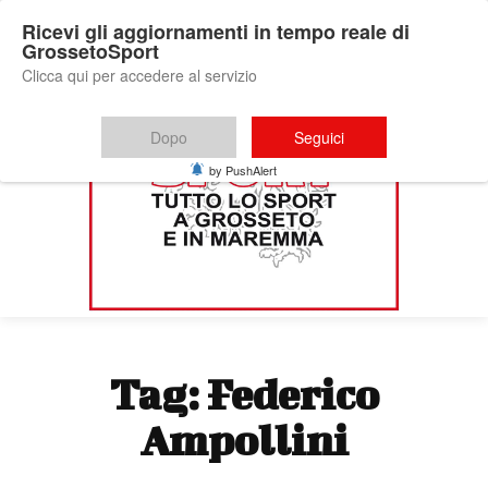
Ricevi gli aggiornamenti in tempo reale di
GrossetoSport
Clicca qui per accedere al servizio
Dopo
Seguici
by PushAlert
Tag:
Federico
Ampollini