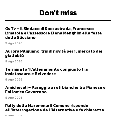
Don't miss
Gs Tv – Il Sindaco di Roccastrada, Francesco
Limatola e l’assessore Elena Menghini alla festa
dello Sticciano
9 Ago 2026
Aurora Pitigliano: tris di novità per il mercato dei
gialloblù
9 Ago 2026
Termina 1 a 1 l’allenamento congiunto tra
Invictasauro e Belvedere
8 Ago 2026
Amichevoli – Pareggio a reti bianche tra Pianese e
Follonica Gavorrano
8 Ago 2026
Rally della Maremma: il Comune risponde
all’interrogazione de L’Alternativa e fa chiarezza
8 Ago 2026