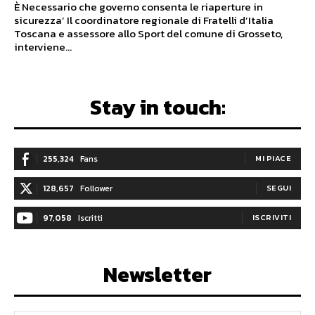
È Necessario che governo consenta le riaperture in
sicurezza’ Il coordinatore regionale di Fratelli d’Italia
Toscana e assessore allo Sport del comune di Grosseto,
interviene...
Stay in touch:
255,324
Fans
MI PIACE
128,657
Follower
SEGUI
97,058
Iscritti
ISCRIVITI
Newsletter