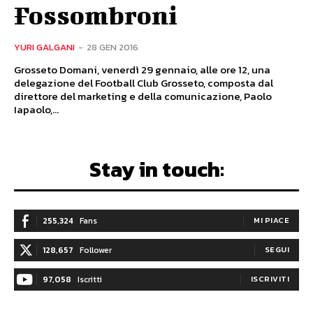
Fossombroni
YURI GALGANI
-
28 GEN 2016
Grosseto Domani, venerdì 29 gennaio, alle ore 12, una
delegazione del Football Club Grosseto, composta dal
direttore del marketing e della comunicazione, Paolo
Iapaolo,...
Stay in touch:
255,324
Fans
MI PIACE
128,657
Follower
SEGUI
97,058
Iscritti
ISCRIVITI