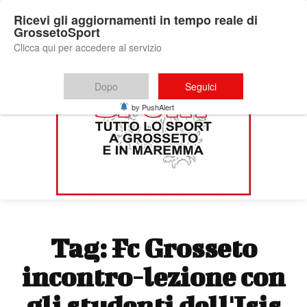
Ricevi gli aggiornamenti in tempo reale di
GrossetoSport
Clicca qui per accedere al servizio
Dopo
Seguici
by PushAlert
Tag:
Fc Grosseto
incontro-lezione con
gli studenti dell'Isis