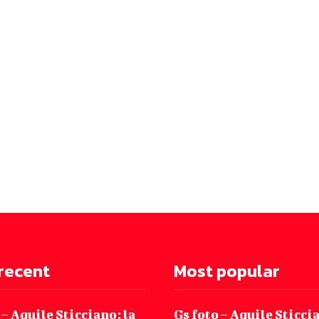
recent
Most popular
 – Aquile Sticciano: la
Gs foto – Aquile Sticcia