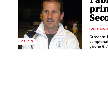
pri
Sec
PAOLO MAS
Grosseto.
campionat
CALCIO
girone G l'