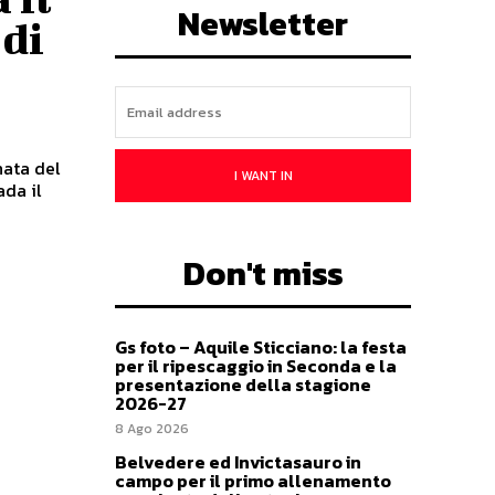
Newsletter
 di
nata del
I WANT IN
da il
Don't miss
Gs foto – Aquile Sticciano: la festa
per il ripescaggio in Seconda e la
presentazione della stagione
2026-27
8 Ago 2026
Belvedere ed Invictasauro in
campo per il primo allenamento