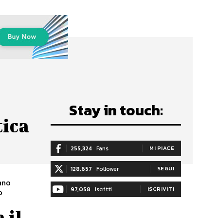
Stay in touch:
tica
255,324
Fans
MI PIACE
128,657
Follower
SEGUI
nno
97,058
Iscritti
ISCRIVITI
o
 il