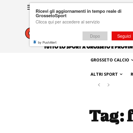
Ricevi gli aggiornamenti in tempo reale di
GrossetoSport
Clicca qui per accedere al servizio
Dopo
Seguici
by PushAlert
GROSSETO CALCIO
ALTRI SPORT
Tag: