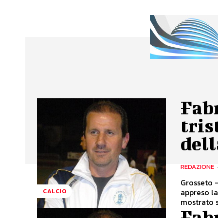
Fabr
tris
dell
REDAZIONE
Grosseto -
appreso la
CALCIO
mostrato s
Fabr