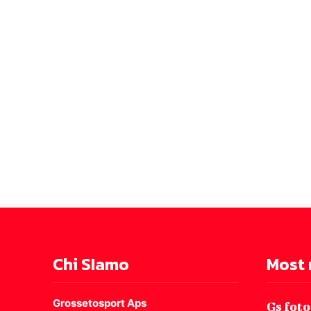
Chi SIamo
Most 
Grossetosport Aps
Gs foto