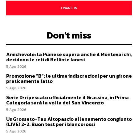
I WANT IN
Don't miss
Amichevole: la Pianese supera anche il Montevarchi,
decidono le reti di Bellini e Ianesi
5 Ago 2026
Promozione ”B”: le ultime indiscrezioni per un girone
praticamente fatto
5 Ago 2026
Serie D: ripescato ufficialmente il Grassina, in Prima
Categoria sarà la volta del San Vincenzo
5 Ago 2026
Us Grosseto-Tau Altopascio allenamento congiunto
(LIVE) 2-2. Buon test per i biancorossi
5 Ago 2026