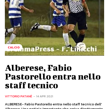
CALCIO
Alberese, Fabio
Pastorello entra nello
staff tecnico
VITTORIO PATANÈ
-
14 APR 2021
ALBERESE- Fabio Pastorello entra nello staff tecnico dell'
Alberese. Una notizia importante che arriva direttamente