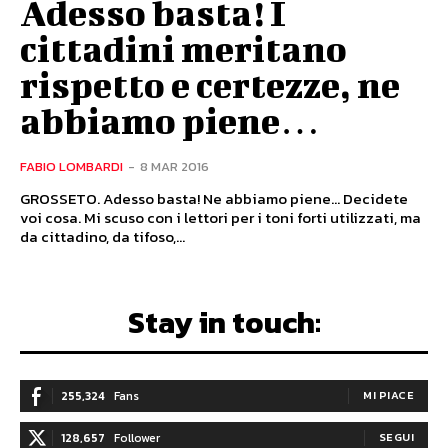
Adesso basta! I
cittadini meritano
rispetto e certezze, ne
abbiamo piene…
FABIO LOMBARDI
-
8 MAR 2016
GROSSETO. Adesso basta! Ne abbiamo piene... Decidete
voi cosa. Mi scuso con i lettori per i toni forti utilizzati, ma
da cittadino, da tifoso,...
Stay in touch:
255,324
Fans
MI PIACE
128,657
Follower
SEGUI