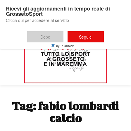
Ricevi gli aggiornamenti in tempo reale di
GrossetoSport
Clicca qui per accedere al servizio
Dopo
Seguici
by PushAlert
Tag:
fabio lombardi
calcio